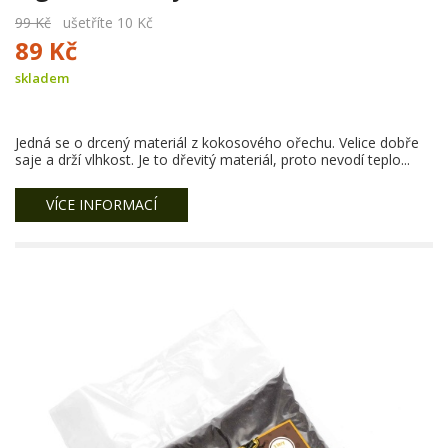
99 Kč
ušetříte 10 Kč
89 Kč
skladem
Jedná se o drcený materiál z kokosového ořechu. Velice dobře
saje a drží vlhkost. Je to dřevitý materiál, proto nevodí teplo...
VÍCE INFORMACÍ