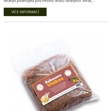
terarijní podestýlka pod mnoho druhů terarijních zvířat,...
VÍCE INFORMACÍ