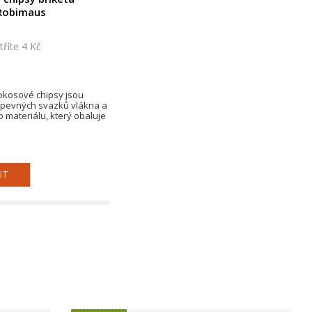
Robimaus
říte 4 Kč
okosové chipsy jsou
 pevných svazků vlákna a
materiálu, který obaluje
IT