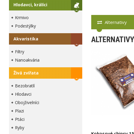
Hlodavci, králíci
Krmivo
Alternativy
Podestýlky
ALTERNATIV
Akvaristika
Filtry
Nanoakvária
Živá zvířata
Bezobratlí
Hlodavci
Obojživelníci
Plazi
Ptáci
Ryby
Kokosové chipsy 15 