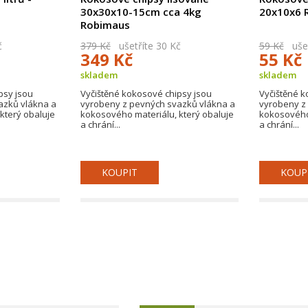
30x30x10-15cm cca 4kg
20x10x6 
Robimaus
č
379 Kč
ušetříte 30 Kč
59 Kč
ušet
349 Kč
55 Kč
skladem
skladem
psy jsou
Vyčištěné kokosové chipsy jsou
Vyčištěné k
azků vlákna a
vyrobeny z pevných svazků vlákna a
vyrobeny z
který obaluje
kokosového materiálu, který obaluje
kokosového 
a chrání...
a chrání...
KOUPIT
KOUP