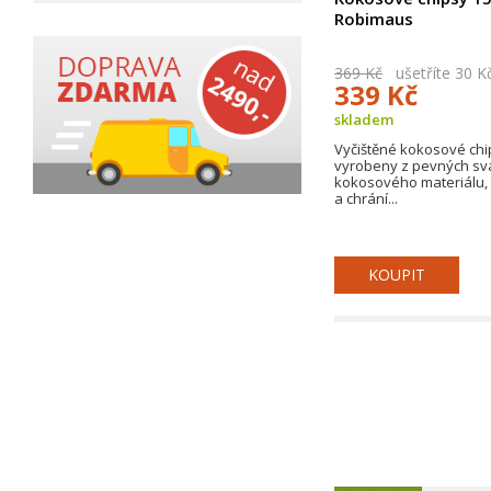
Robimaus
369 Kč
ušetříte 30 K
339 Kč
skladem
Vyčištěné kokosové chi
vyrobeny z pevných sv
kokosového materiálu, 
a chrání...
KOUPIT