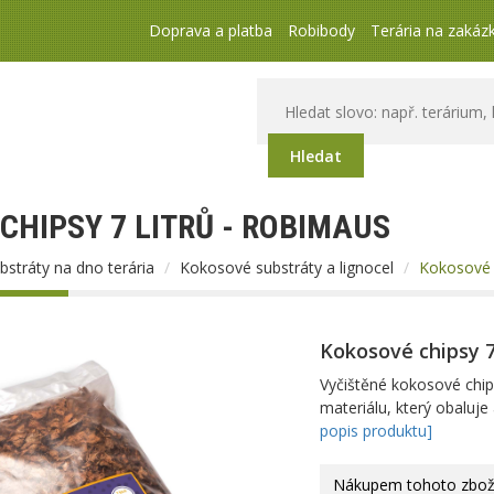
Doprava a platba
Robibody
Terária na zakáz
Hledat
CHIPSY 7 LITRŮ - ROBIMAUS
bstráty na dno terária
Kokosové substráty a lignocel
Kokosové c
Kokosové chipsy 7
Vyčištěné kokosové chi
materiálu, který obaluje
popis produktu]
Nákupem tohoto zboží