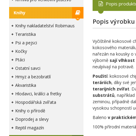
Popis produkt
Knihy
Popis výrobku
Knihy nakladatelství Robimaus
Teraristika
Vyčištěné kokosové ch
Psi a pejsci
kokosového materiálu,
Kočky
nařezán na kousky o v
Ptáci
výborně
sají vlhkost
neulpívají na potravě.
Ostatní savci
Použití
: kokosové chi
Hmyz a bezobratlí
teráriích
, díky své j
Akvaristika
terarijních zvířat
. D
Hlodavci, králíci a fretky
substrátů
, například
zeminou, případně dalš
Hospodářská zvířata
vysokou schopností ud
Knihy o přírodě
Baleno
v praktické
Doprodej a slevy
100% přírodní materi
Reptil magazín