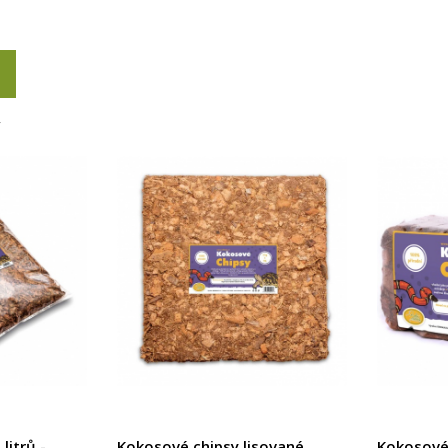
Y
litrů -
Kokosové chipsy lisované
Kokosové 