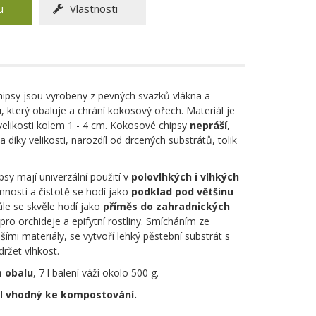
u
Vlastnosti
ipsy jsou vyrobeny z pevných svazků vlákna a
 který obaluje a chrání kokosový ořech. Materiál je
elikosti kolem 1 - 4 cm. Kokosové chipsy
nepráší
,
a díky velikosti, narozdíl od drcených substrátů, tolik
psy mají univerzální použití v
polovlhkých i vlhkých
emnosti a čistotě se hodí jako
podklad pod většinu
ále se skvěle hodí jako
příměs do zahradnických
 pro orchideje a epifytní rostliny. Smícháním ze
ími materiály, se vytvoří lehký pěstební substrát s
ržet vlhkost.
m obalu
, 7 l balení váží okolo 500 g.
ál
vhodný ke kompostování.