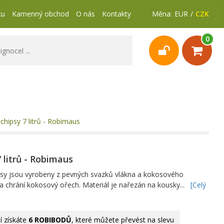
ku
Kamenný obchod
O nás
Kontakty
Měna:
EUR
CZK
0
hipsy 7 litrů - Robimaus
 litrů - Robimaus
psy jsou vyrobeny z pevných svazků vlákna a kokosového
 a chrání kokosový ořech. Materiál je nařezán na kousky...
[Celý
 získáte
6 ROBIBODŮ
, které můžete převést na slevu