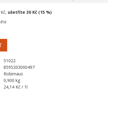
 Kč,
ušetříte 30 Kč (15 %)
DPH
T
51022
8595203000497
Robimaus
0,900 kg
24,14 Kč / 1l