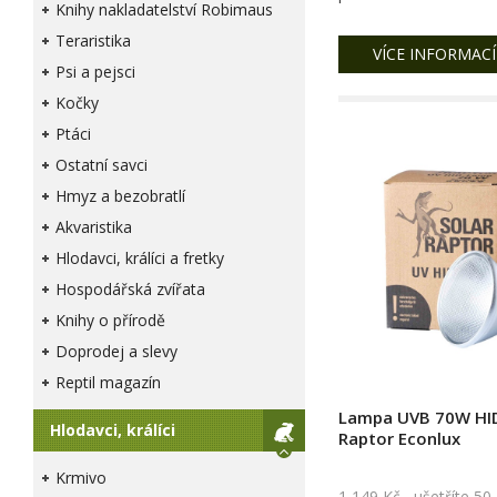
Knihy nakladatelství Robimaus
Teraristika
VÍCE INFORMACÍ
Psi a pejsci
Kočky
Ptáci
Ostatní savci
Hmyz a bezobratlí
Akvaristika
Hlodavci, králíci a fretky
Hospodářská zvířata
Knihy o přírodě
Doprodej a slevy
Reptil magazín
Lampa UVB 70W HID
Hlodavci, králíci
Raptor Econlux
Krmivo
1 149 Kč
ušetříte 50