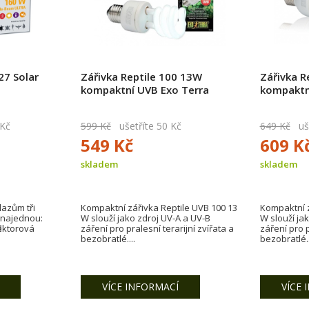
7 Solar
Zářivka Reptile 100 13W
Zářivka R
kompaktní UVB Exo Terra
kompaktn
 Kč
599 Kč
ušetříte 50 Kč
649 Kč
uše
549 Kč
609 K
skladem
skladem
lazům tři
Kompaktní zářivka Reptile UVB 100 13
Kompaktní z
ia najednou:
W slouží jako zdroj UV-A a UV-B
W slouží ja
lektorová
záření pro pralesní terarijní zvířata a
záření pro p
bezobratlé....
bezobratlé..
VÍCE INFORMACÍ
VÍCE 