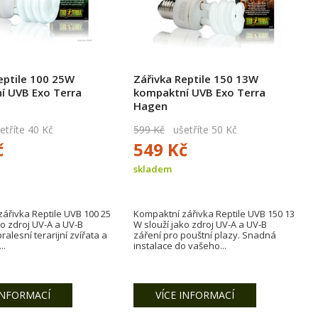
eptile 100 25W
Zářivka Reptile 150 13W
í UVB Exo Terra
kompaktní UVB Exo Terra
Hagen
tříte 40 Kč
599 Kč
ušetříte 50 Kč
č
549 Kč
skladem
ářivka Reptile UVB 100 25
Kompaktní zářivka Reptile UVB 150 13
ko zdroj UV-A a UV-B
W slouží jako zdroj UV-A a UV-B
ralesní terarijní zvířata a
záření pro pouštní plazy. Snadná
..
instalace do vašeho...
INFORMACÍ
VÍCE INFORMACÍ