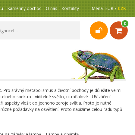
ku
Kamenný obchod
O nás
Kontakty
Měna:
EUR
CZK
0
t. Pro srávný metabolismus a životní pochody je důležité velmi
telného spektra - viditelné světlo, ultrafialové - UV záření
i aspekty vložit do jednoho zdroje světla. Proto je nutné
jí různé požadavky na osvětlení. Proto nabízíme celou řadu typů
ce na zářivky a lampy
Lampy a objímky