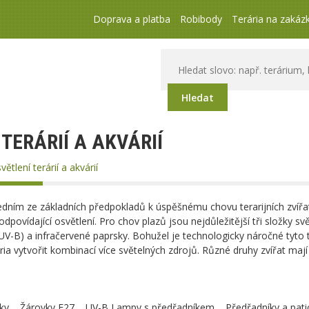
Doprava a platba
Robibody
Terária na zakáz
Hledat
TERÁRIÍ A AKVÁRIÍ
větlení terárií a akvárií
jedním ze základních předpokladů k úspěšnému chovu terarijních zvířa
odpovídající osvětlení. Pro chov plazů jsou nejdůležitější tři složky svě
V-B) a infračervené paprsky. Bohužel je technologicky náročné tyto tř
ária vytvořit kombinací více světelných zdrojů. Různé druhy zvířat ma
ky
Žárovky E27
UV-B Lampy s předřadníkem
Předřadníky a pati