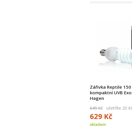
Zářivka Reptile 15
kompaktní UVB Exo
Hagen
649 Kč
ušetříte 20 K
629 Kč
skladem