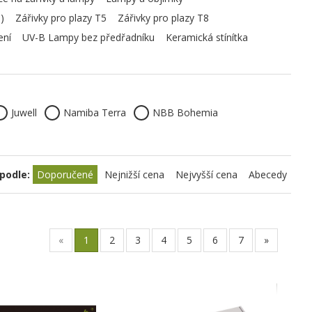
)
Zářivky pro plazy T5
Zářivky pro plazy T8
ení
UV-B Lampy bez předřadníku
Keramická stínítka
Juwell
Namiba Terra
NBB Bohemia
podle:
Doporučené
Nejnižší cena
Nejvyšší cena
Abecedy
«
1
2
3
4
5
6
7
»