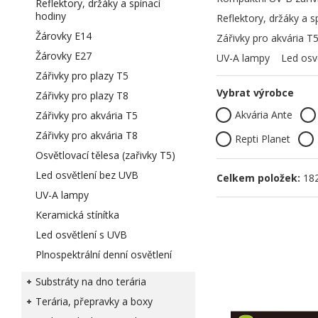
Reflektory, držáky a spínací
hodiny
Reflektory, držáky a s
Žárovky E14
Zářivky pro akvária T
Žárovky E27
UV-A lampy
Led osv
Zářivky pro plazy T5
Vybrat výrobce
Zářivky pro plazy T8
Akvária Ante
Zářivky pro akvária T5
Zářivky pro akvária T8
Repti Planet
Osvětlovací tělesa (zařivky T5)
Led osvětlení bez UVB
Celkem položek:
18
UV-A lampy
Keramická stínítka
Led osvětlení s UVB
Plnospektrální denní osvětlení
Substráty na dno terária
Terária, přepravky a boxy