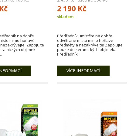
 Kč
2 190 Kč
skladem
ředřadník na dobře
Předřadník umístěte na dobře
místo mimo hořlavé
odvětrané místo mimo hořlavé
nezakrývejte! Zapojujte
předměty a nezakrývejte! Zapojujte
eramických objímek.
pouze do keramických objímek.
.
Předřadník...
INFORMACÍ
VÍCE INFORMACÍ