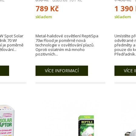
789 Kč
1 390
skladem
skladem
W Spot Solar
Metal-halidové osvětlení ReptiSpa
Umístěte p
dník 70 W!
70w Flood je poměrně nová
odvětrané 
ní je poměrně
technologie v osvětlování plazů.
předměty a 
tlování...
Oproti ostatním má mnoho
pouze do k
pozitivních...
Předřadník..
VÍCE INFORMACÍ
VÍCE 