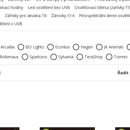
pínací hodiny
Led osvětlení bez UVB
Osvětlovací tělesa (zařivky T5
5
Zářivky pro akvária T8
Žárovky E14
Plnospektrální denní osvětl
ětlení s UVB
Arcadia
BO Lights
Econlux
Hagen
JK Animals
Robimaus
Sparkzoo
Sylvania
TeraShop
Tommi
2
Řadit 