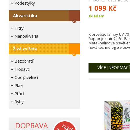
Podestýlky
1 099 Kč
Akvaristika
skladem
Filtry
K provozu lampy UV 70 
Nanoakvária
Raptor je nutný předřa
Metal-halidové osvětle
nová technologie v osvě
Živá zvířata
Bezobratlí
VÍCE INFORMACÍ
Hlodavci
Obojživelníci
Plazi
Ptáci
Ryby