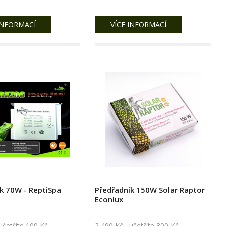
INFORMACÍ
VÍCE INFORMACÍ
k 70W - ReptiSpa
Předřadník 150W Solar Raptor
Econlux
etříte 100 Kč
2 490 Kč
ušetříte 300 Kč