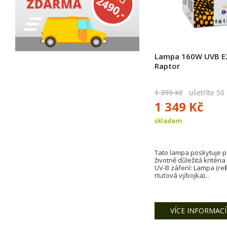
Lampa 160W UVB E2
Raptor
1 399 Kč
ušetříte 50
1 349 Kč
skladem
Tato lampa poskytuje p
životně důležitá kritér
UV-B záření: Lampa (ref
rtuťová výbojka)...
VÍCE INFORMACÍ