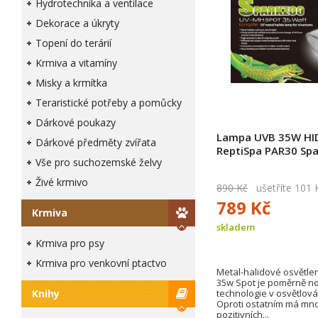
Hydrotechnika a ventilace
Dekorace a úkryty
Topení do terárií
Krmiva a vitamíny
Misky a krmítka
Teraristické potřeby a pomůcky
Dárkové poukazy
Lampa UVB 35W HI
Dárkové předměty zvířata
ReptiSpa PAR30 Sp
Vše pro suchozemské želvy
Živé krmivo
890 Kč
ušetříte 101 
789 Kč
Krmiva
skladem
Krmiva pro psy
Krmiva pro venkovní ptactvo
Metal-halidové osvětle
35w Spot je poměrně n
technologie v osvětlová
Knihy
Oproti ostatním má mn
pozitivních...