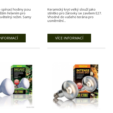
spínací hodiny jsou
Keramický kryt velký slouží jako
šším řešením pro
stínítko pro žárovky se zavitem E27.
světelný režim. Samy
Vhodné do vašeho terária pro
usměrnění...
INFORMACÍ
VÍCE INFORMACÍ