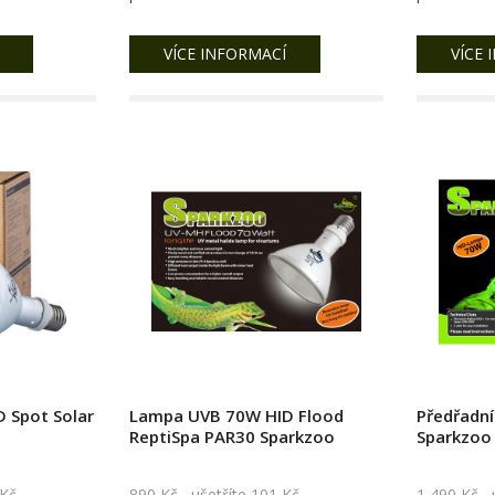
VÍCE INFORMACÍ
VÍCE 
 Spot Solar
Lampa UVB 70W HID Flood
Předřadní
ReptiSpa PAR30 Sparkzoo
Sparkzoo
 Kč
890 Kč
ušetříte 101 Kč
1 490 Kč
uš