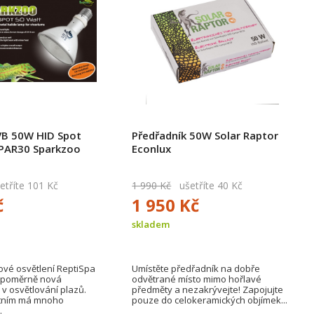
B 50W HID Spot
Předřadník 50W Solar Raptor
 PAR30 Sparkzoo
Econlux
tříte 101 Kč
1 990 Kč
ušetříte 40 Kč
č
1 950 Kč
skladem
ové osvětlení ReptiSpa
Umístěte předřadník na dobře
e poměrně nová
odvětrané místo mimo hořlavé
 v osvětlování plazů.
předměty a nezakrývejte! Zapojujte
atním má mnoho
pouze do celokeramických objímek...
.