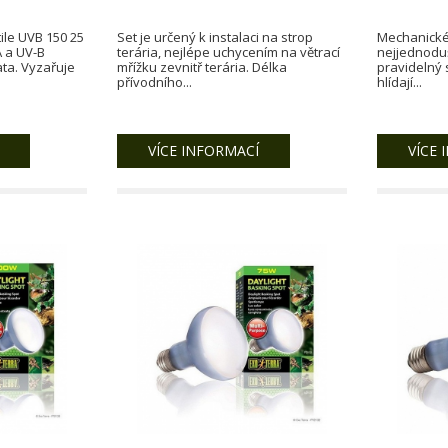
ile UVB 150 25
Set je určený k instalaci na strop
Mechanické 
A a UV-B
terária, nejlépe uchycením na větrací
nejjednodu
řata. Vyzařuje
mřížku zevnitř terária. Délka
pravidelný 
přívodního...
hlídají...
VÍCE INFORMACÍ
VÍCE 