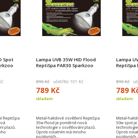
D Spot
Lampa UVB 35W HID Flood
Lampa UV
arkzoo
ReptiSpa PAR30 Sparkzoo
ReptiSpa
Kč
890 Kč
ušetříte 101 Kč
890 Kč
uše
789 Kč
789 K
skladem
skladem
ní ReptiSpa
Metal-halidové osvětlení ReptiSpa
Metal-halid
ová
35w Flood je poměrně nová
50w spot j
ní plazů.
technologie v osvětlování plazů.
technologie
oho
Oproti ostatním má mnoho
Oproti ost
pozitivních...
pozitivních..