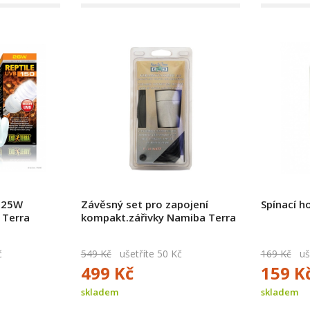
0 25W
Závěsný set pro zapojení
Spínací h
 Terra
kompakt.zářivky Namiba Terra
č
549 Kč
ušetříte 50 Kč
169 Kč
uše
499 Kč
159 K
skladem
skladem