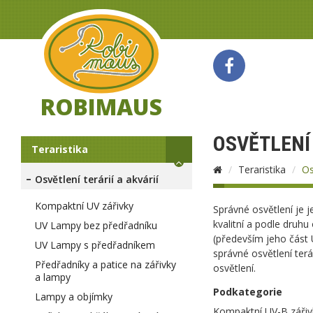
ROBIMAUS
OSVĚTLENÍ 
Teraristika
Teraristika
Os
Osvětlení terárií a akvárií
Kompaktní UV zářivky
Správné osvětlení je 
kvalitní a podle druhu 
UV Lampy bez předřadníku
(především jeho část U
UV Lampy s předřadníkem
správné osvětlení ter
Předřadníky a patice na zářivky
osvětlení.
a lampy
Podkategorie
Lampy a objímky
Kompaktní UV-B zářiv