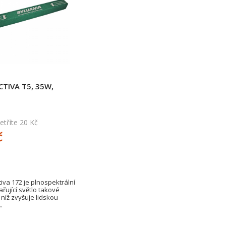
CTIVA T5, 35W,
tříte 20 Kč
č
iva 172 je plnospektrální
řující světlo takové
y níž zvyšuje lidskou
.