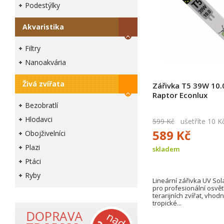
Podestýlky
Akvaristika
Filtry
Nanoakvária
Živá zvířata
Zářivka T5 39W 10.
Raptor Econlux
Bezobratlí
Hlodavci
599 Kč
ušetříte 10 K
589 Kč
Obojživelníci
Plazi
skladem
Ptáci
Ryby
Lineární zářivka UV Sol
pro profesionální osvět
terarijních zvířat, vhod
tropické...