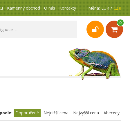
ku
Kamenný obchod
O nás
Kontakty
Měna:
EUR
CZK
0
podle:
Doporučené
Nejnižší cena
Nejvyšší cena
Abecedy