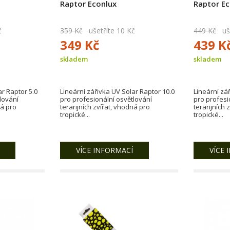
Raptor Econlux
Raptor Ec
č
359 Kč
ušetříte 10 Kč
449 Kč
uše
349 Kč
439 K
skladem
skladem
ar Raptor 5.0
Lineární zářivka UV Solar Raptor 10.0
Lineární zá
lování
pro profesionální osvětlování
pro profesi
ná pro
terarijních zvířat, vhodná pro
terarijních 
tropické...
tropické...
VÍCE INFORMACÍ
VÍCE 