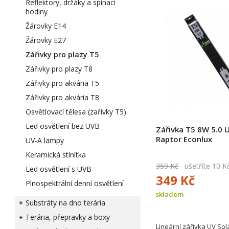
Reflektory, držáky a spínací
hodiny
Žárovky E14
Žárovky E27
Zářivky pro plazy T5
Zářivky pro plazy T8
Zářivky pro akvária T5
Zářivky pro akvária T8
Osvětlovací tělesa (zařivky T5)
Led osvětlení bez UVB
Zářivka T5 8W 5.0 
Raptor Econlux
UV-A lampy
Keramická stínítka
359 Kč
ušetříte 10 K
Led osvětlení s UVB
349 Kč
Plnospektrální denní osvětlení
skladem
Substráty na dno terária
Terária, přepravky a boxy
Lineární zářivka UV Sol