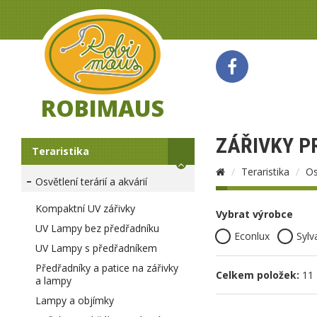
ROBIMAUS
ZÁŘIVKY P
Teraristika
Teraristika
Os
Osvětlení terárií a akvárií
Kompaktní UV zářivky
Vybrat výrobce
UV Lampy bez předřadníku
Econlux
Sylv
UV Lampy s předřadníkem
Předřadníky a patice na zářivky
Celkem položek:
11
a lampy
Lampy a objímky