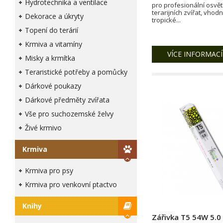
Hydrotechnika a ventilace
pro profesionální osvět
terarijních zvířat, vhod
Dekorace a úkryty
tropické...
Topení do terárií
Krmiva a vitamíny
VÍCE INFORMACÍ
Misky a krmítka
Teraristické potřeby a pomůcky
Dárkové poukazy
Dárkové předměty zvířata
Vše pro suchozemské želvy
Živé krmivo
Krmiva
Krmiva pro psy
Krmiva pro venkovní ptactvo
Knihy
Zářivka T5 54W 5.0