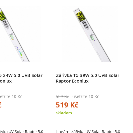
5 24W 5.0 UVB Solar
Zářivka T5 39W 5.0 UVB Solar
onlux
Raptor Econlux
tříte 10 Kč
529 Kč
ušetříte 10 Kč
č
519 Kč
skladem
řivka UV Solar Raptor 5.0
Lineární zářivka UV Solar Raptor 5.0