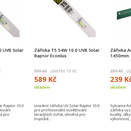
0 UVB Solar
Zářivka T5 54W 10.0 UVB Solar
Zářivka A
Raptor Econlux
1450mm
č
599 Kč
ušetříte 10 Kč
259 Kč
uše
589 Kč
239 K
skladem
skladem
ar Raptor 10.0
Lineární zářivka UV Solar Raptor 10.0
Sylvania Act
lování
pro profesionální osvětlování
zářivka vyza
ná pro
terarijních zvířat, vhodná pro
kvality, dík
tropické...
výkonnost,..