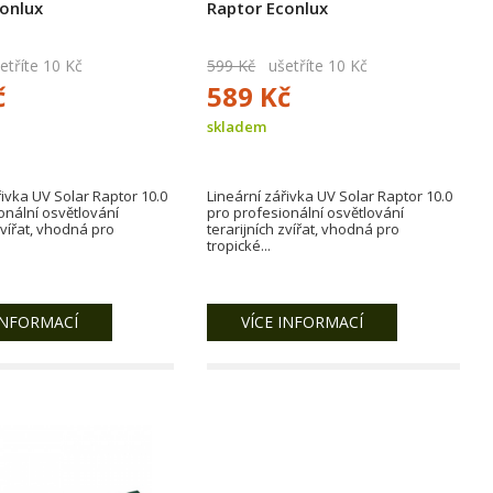
onlux
Raptor Econlux
tříte 10 Kč
599 Kč
ušetříte 10 Kč
č
589 Kč
skladem
řivka UV Solar Raptor 10.0
Lineární zářivka UV Solar Raptor 10.0
onální osvětlování
pro profesionální osvětlování
zvířat, vhodná pro
terarijních zvířat, vhodná pro
tropické...
INFORMACÍ
VÍCE INFORMACÍ