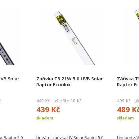
UVB Solar
Zářivka T5 21W 5.0 UVB Solar
Zářivka T
Raptor Econlux
Raptor Ec
č
449 Kč
ušetříte 10 Kč
499 Kč
uše
439 Kč
489 K
skladem
skladem
ar Raptor 5.0
Lineární zářivka UV Solar Raptor 5.0
Lineární zá