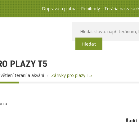
Doprava a platba
Robibody
Terária na zakáz
Hledat
RO PLAZY T5
větlení terárií a akvárií
Zářivky pro plazy T5
ania
Řadit 