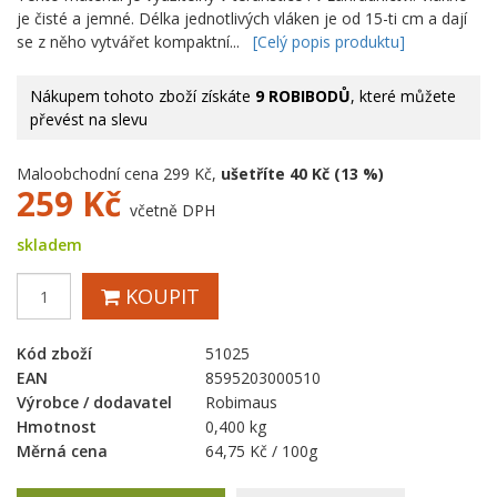
je čisté a jemné. Délka jednotlivých vláken je od 15-ti cm a dají
se z něho vytvářet kompaktní...
[Celý popis produktu]
Nákupem tohoto zboží získáte
9 ROBIBODŮ
, které můžete
převést na slevu
Maloobchodní cena 299 Kč,
ušetříte 40 Kč (13 %)
259
Kč
včetně DPH
skladem
KOUPIT
Kód zboží
51025
EAN
8595203000510
Výrobce / dodavatel
Robimaus
Hmotnost
0,400 kg
Měrná cena
64,75 Kč / 100g