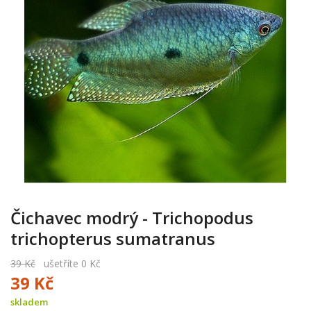
Čichavec modrý - Trichopodus
trichopterus sumatranus
39 Kč
ušetříte 0 Kč
39 Kč
skladem