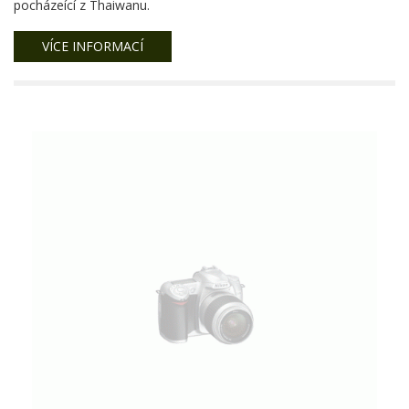
pocházeící z Thaiwanu.
VÍCE INFORMACÍ