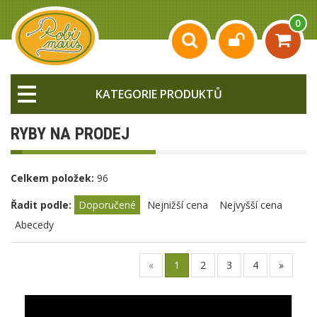
0
KATEGORIE PRODUKTŮ
RYBY NA PRODEJ
Celkem položek:
96
Řadit podle:
Doporučené
Nejnižší cena
Nejvyšší cena
Abecedy
«
1
2
3
4
»