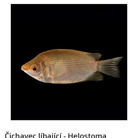
Čichavec líbající - Helostoma