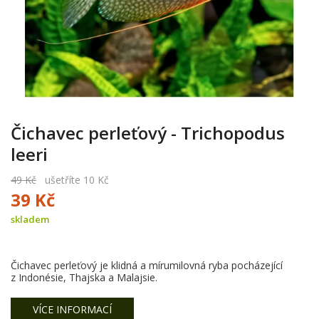
Čichavec perleťový - Trichopodus
leeri
49 Kč
ušetříte 10 Kč
39 Kč
skladem
Čichavec perleťový je klidná a mírumilovná ryba pocházející
z Indonésie, Thajska a Malajsie.
VÍCE INFORMACÍ