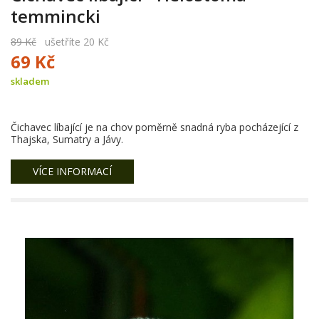
temmincki
89 Kč
ušetříte 20 Kč
69 Kč
skladem
Čichavec líbající je na chov poměrně snadná ryba pocházející z
Thajska, Sumatry a Jávy.
VÍCE INFORMACÍ