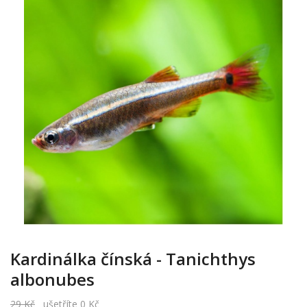
Kardinálka čínská - Tanichthys
albonubes
29 Kč
ušetříte 0 Kč