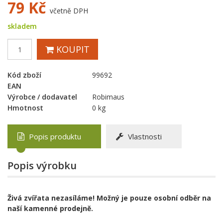
79
Kč
včetně DPH
skladem
KOUPIT
Kód zboží
99692
EAN
Výrobce / dodavatel
Robimaus
Hmotnost
0 kg
Popis produktu
Vlastnosti
Popis výrobku
Živá zvířata nezasíláme! Možný je pouze osobní odběr na
naší kamenné prodejně.