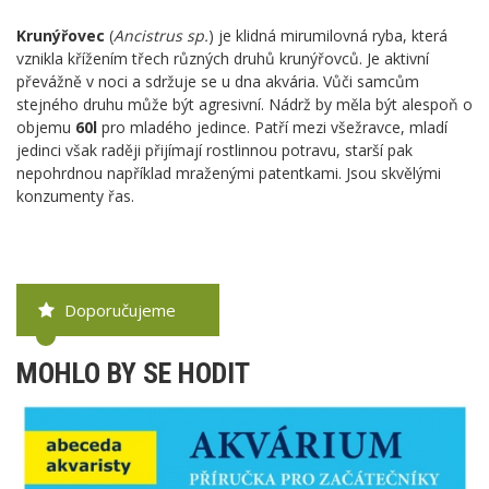
Krunýřovec
(
Ancistrus sp.
) je klidná mirumilovná ryba, která
vznikla křížením třech různých druhů krunýřovců. Je aktivní
převážně v noci a sdržuje se u dna akvária. Vůči samcům
stejného druhu může být agresivní. Nádrž by měla být alespoň o
objemu
60l
pro mladého jedince. Patří mezi všežravce, mladí
jedinci však raději přijímají rostlinnou potravu, starší pak
nepohrdnou například mraženými patentkami. Jsou skvělými
konzumenty řas.
Doporučujeme
MOHLO BY SE HODIT