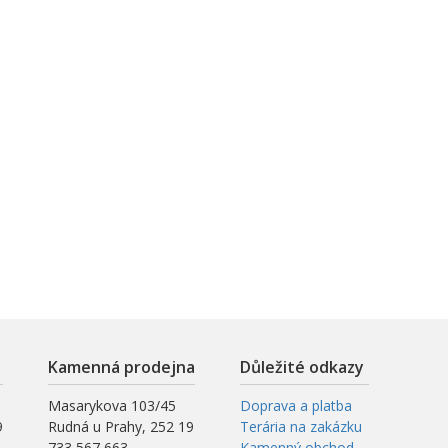
Kamenná prodejna
Důležité odkazy
Masarykova 103/45
Doprava a platba
9
Rudná u Prahy, 252 19
Terária na zakázku
733 567 663
Kamenný obchod