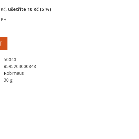
 Kč,
ušetříte 10 Kč (5 %)
DPH
T
50040
8595203000848
Robimaus
30 g