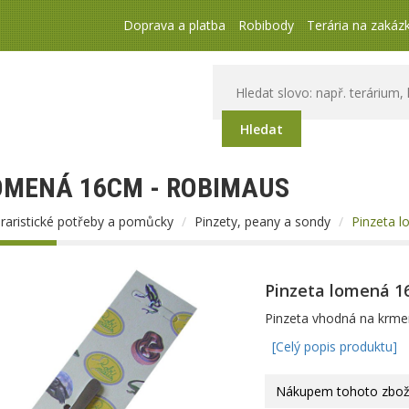
Doprava a platba
Robibody
Terária na zakáz
Hledat
OMENÁ 16CM - ROBIMAUS
raristické potřeby a pomůcky
Pinzety, peany a sondy
Pinzeta 
Pinzeta lomená 1
Pinzeta vhodná na krmen
[Celý popis produktu]
Nákupem tohoto zboží