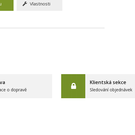
u
Vlastnosti
va
Klientská sekce
ace o dopravě
Sledování objednávek