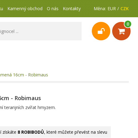
ku
Kamenný obchod
O nás
Kontakty
Měna:
EUR
CZK
0
lomená 16cm - Robimaus
6cm - Robimaus
í terarijních zvířat hmyzem.
 získáte
8 ROBIBODŮ
, které můžete převést na slevu