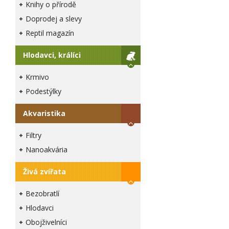
Knihy o přírodě
Doprodej a slevy
Reptil magazín
Hlodavci, králíci
Krmivo
Podestýlky
Akvaristika
Filtry
Nanoakvária
Živá zvířata
Bezobratlí
Hlodavci
Obojživelníci