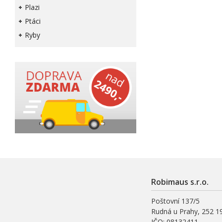
Plazi
Ptáci
Ryby
Robimaus s.r.o.
Poštovní 137/5
Rudná u Prahy, 252 1
IČO: 08132411