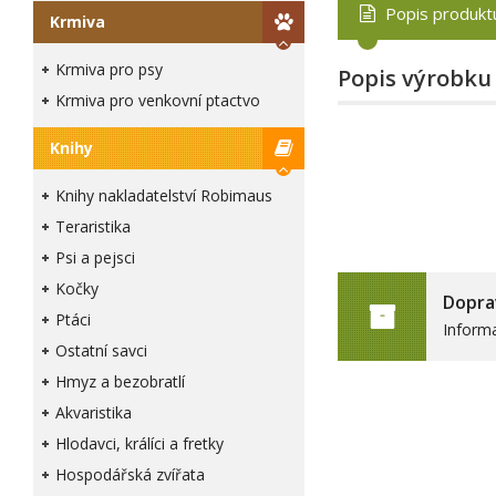
Popis produkt
Krmiva
Krmiva pro psy
Popis výrobku
Krmiva pro venkovní ptactvo
Knihy
Knihy nakladatelství Robimaus
Teraristika
Psi a pejsci
Kočky
Dopra
Ptáci
Inform
Ostatní savci
Hmyz a bezobratlí
Akvaristika
Hlodavci, králíci a fretky
Hospodářská zvířata