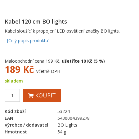
Kabel 120 cm BO lights
Kabel sloužící k propojení LED osvětlení značky BO lights.
[Celý popis produktu]
Maloobchodní cena 199 Kč,
ušetříte 10 Kč (5 %)
189
Kč
včetně DPH
skladem
KOUPIT
Kód zboží
53224
EAN
5430004399278
Výrobce / dodavatel
BO Lights
Hmotnost
54 g