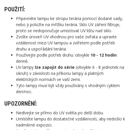
POUŽITÍ:
Připevněte lampu ke stropu terária pomocí dodané sady,
nebo ji položte na mřížku terária. Sklo UV záření filtruje,
proto se nedoporučuje umisťovat UV lištu nad sklo.
Zvolte úroveň UV vhodnou pro vaše zvířata a upravte
vzdálenost mezi UV lampou a zvířetem podle potřeb
druhu a uspořádání terária.
Používejte podle potřeb druhu: obvykle
10 - 12 hodin
denně.
UV lampy
lze zapojit do série
(obvykle 6 - 8 jednotek na
okruh) v závislosti na příkonu lampy a platných
elektrických normách ve vaší zemi.
Tyto lampy musí být vždy používány s vhodným cyklem
den/noc.
UPOZORNĚNÍ:
Nedívejte se přímo do UV světla po delší dobu.
Umístěte lampu do dostatečné vzdálenosti, aby nedošlo k
nadměrné expozici.