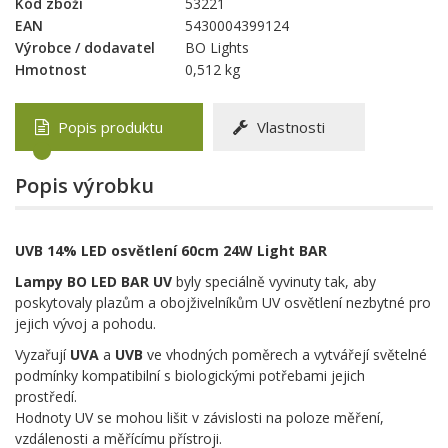
Kód zboží
53221
EAN
5430004399124
Výrobce / dodavatel
BO Lights
Hmotnost
0,512 kg
Popis produktu
Vlastnosti
Popis výrobku
UVB 14% LED osvětlení 60cm 24W Light BAR
Lampy BO LED BAR UV
byly speciálně vyvinuty tak, aby
poskytovaly plazům a obojživelníkům UV osvětlení nezbytné pro
jejich vývoj a pohodu.
Vyzařují
UVA
a
UVB
ve vhodných poměrech a vytvářejí světelné
podmínky kompatibilní s biologickými potřebami jejich
prostředí.
Hodnoty UV se mohou lišit v závislosti na poloze měření,
vzdálenosti a měřícímu přístroji.