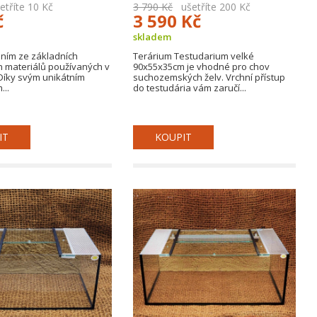
tříte 10 Kč
3 790 Kč
ušetříte 200 Kč
č
3 590 Kč
skladem
dním ze základních
Terárium Testudarium velké
 materiálů používaných v
90x55x35cm je vhodné pro chov
. Díky svým unikátním
suchozemských želv. Vrchní přístup
...
do testudária vám zaručí...
IT
KOUPIT