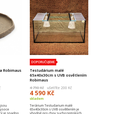
DOPORUČUJEME
va Robimaus
Testudárium malé
65x40x30cm s UVB osvětlením
Robimaus
č
4 790 Kč
ušetříte 200 Kč
4 590 Kč
skladem
 jsou
Terárium Testudarium malé
vysoce
65x40x30cm s UVB osvětlením je
rý je snadno
vhodné pro chov suchozemských