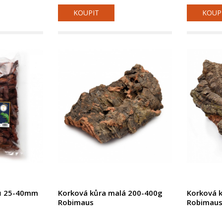
KOUPIT
KOUP
trů 25-40mm
Korková kůra malá 200-400g
Korková k
Robimaus
Robimau