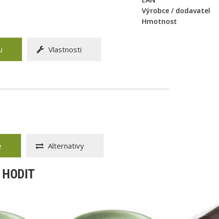
Výrobce / dodavatel
Hmotnost
u
Vlastnosti
e
Alternativy
 HODIT