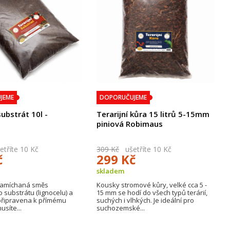
JEME
DOPORUČUJEME
substrát 10l -
Terarijní kůra 15 litrů 5-15mm
s
piniová Robimaus
tříte 10 Kč
309 Kč
ušetříte 10 Kč
č
299 Kč
skladem
namíchaná směs
Kousky stromové kůry, velké cca 5 -
substrátu (lignocelu) a
15 mm se hodí do všech typů terárií,
ž připravena k přímému
suchých i vlhkých. Je ideální pro
usíte...
suchozemské...