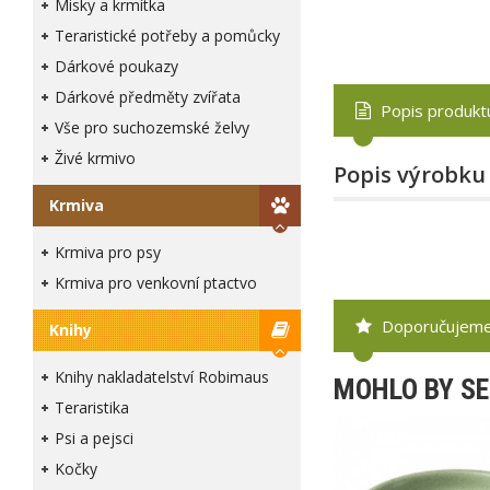
Misky a krmítka
Teraristické potřeby a pomůcky
Dárkové poukazy
Dárkové předměty zvířata
Popis produkt
Vše pro suchozemské želvy
Živé krmivo
Popis výrobku
Krmiva
Krmiva pro psy
Krmiva pro venkovní ptactvo
Doporučujem
Knihy
Knihy nakladatelství Robimaus
MOHLO BY SE
Teraristika
Psi a pejsci
Kočky