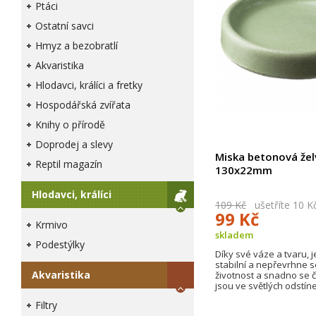
Ptáci
Ostatní savci
Hmyz a bezobratlí
Akvaristika
Hlodavci, králíci a fretky
Hospodářská zvířata
Knihy o přírodě
Doprodej a slevy
Miska betonová žel
Reptil magazín
130x22mm
Hlodavci, králíci
109 Kč
ušetříte 10 K
99 Kč
Krmivo
skladem
Podestýlky
Díky své váze a tvaru, 
stabilní a nepřevrhne 
Akvaristika
životnost a snadno se či
jsou ve světlých odstíne
Filtry