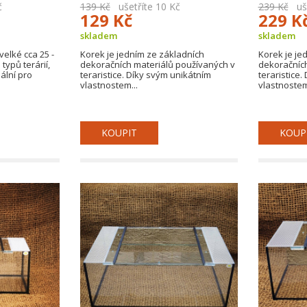
č
139 Kč
ušetříte 10 Kč
239 Kč
uše
129 Kč
229 K
skladem
skladem
elké cca 25 -
Korek je jedním ze základních
Korek je je
typů terárií,
dekoračních materiálů používaných v
dekoračních
eální pro
teraristice. Díky svým unikátním
teraristice
vlastnostem...
vlastnostem
KOUPIT
KOUP