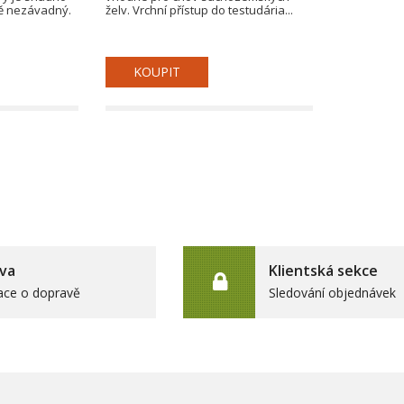
ně nezávadný.
želv. Vrchní přístup do testudária...
KOUPIT
va
Klientská sekce
ace o dopravě
Sledování objednávek