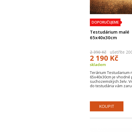
DOPORUČUJEME
Testudárium malé
65x40x30cm
2 390 Kč
ušetříte 20
2 190 Kč
skladem
Terárium Testudarium 
65x40x30cm je vhodné 
suchozemských želv. Vr
do testudária vám zaručí
KOUPIT