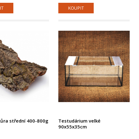
IT
KOUPIT
ůra střední 400-800g
Testudárium velké
s
90x55x35cm