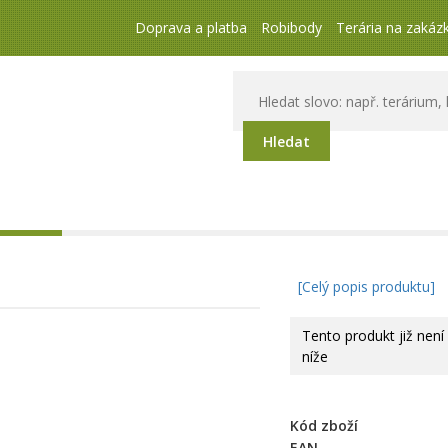
Doprava a platba
Robibody
Terária na zakáz
Hledat
[Celý popis produktu]
Tento produkt již není
níže
Kód zboží
EAN