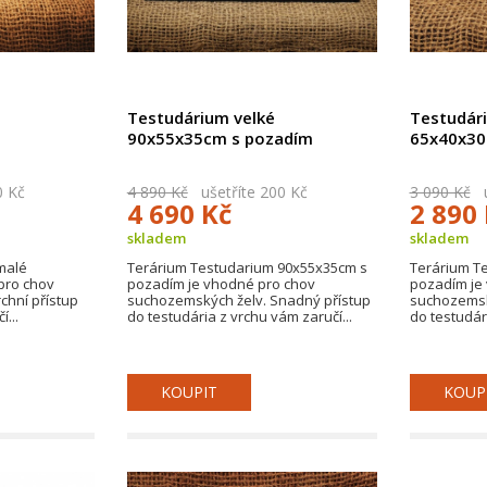
Testudárium velké
Testudár
90x55x35cm s pozadím
65x40x30
0 Kč
4 890 Kč
ušetříte 200 Kč
3 090 Kč
uš
4 690 Kč
2 890
skladem
skladem
malé
Terárium Testudarium 90x55x35cm s
Terárium T
pro chov
pozadím je vhodné pro chov
pozadím je
chní přístup
suchozemských želv. Snadný přístup
suchozemsk
...
do testudária z vrchu vám zaručí...
do testudári
KOUPIT
KOUP