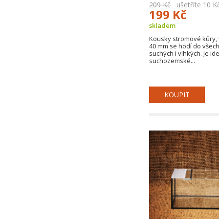
209 Kč
ušetříte 10 K
199 Kč
skladem
Kousky stromové kůry, v
40 mm se hodí do všech 
suchých i vlhkých. Je id
suchozemské...
KOUPIT