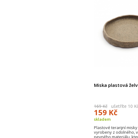
Miska plastová žel
169 Kč
ušetříte 10 K
159 Kč
skladem
Plastové terarijní misky
vyrobeny z odolného, 
pevného materiálu, kte