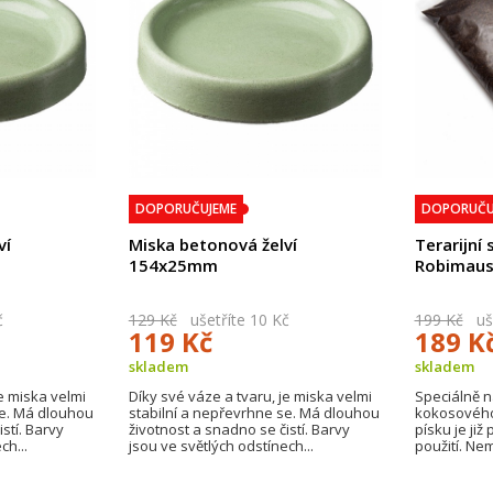
DOPORUČUJEME
DOPORUČU
ví
Miska betonová želví
Terarijní 
154x25mm
Robimau
č
129 Kč
ušetříte 10 Kč
199 Kč
uše
119 Kč
189 K
skladem
skladem
je miska velmi
Díky své váze a tvaru, je miska velmi
Speciálně 
se. Má dlouhou
stabilní a nepřevrhne se. Má dlouhou
kokosového 
stí. Barvy
životnost a snadno se čistí. Barvy
písku je ji
ch...
jsou ve světlých odstínech...
použití. Nem