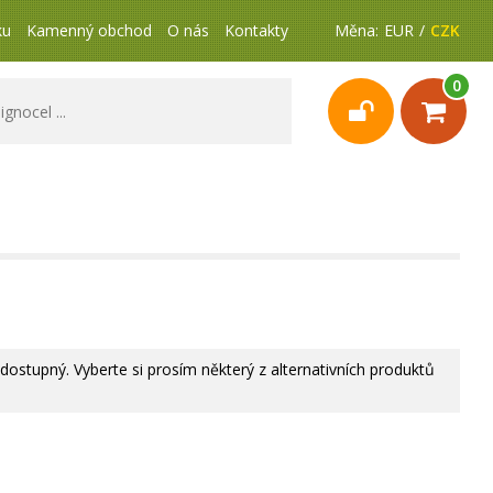
ku
Kamenný obchod
O nás
Kontakty
Měna:
EUR
CZK
0
 dostupný. Vyberte si prosím některý z alternativních produktů