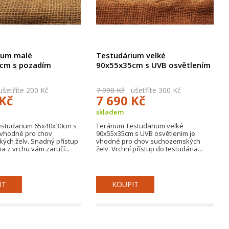
ium malé
Testudárium velké
cm s pozadím
90x55x35cm s UVB osvětlením
etříte 200 Kč
7 990 Kč
ušetříte 300 Kč
 Kč
7 690 Kč
skladem
estudarium 65x40x30cm s
Terárium Testudarium velké
 vhodné pro chov
90x55x35cm s UVB osvětlením je
ých želv. Snadný přístup
vhodné pro chov suchozemských
a z vrchu vám zaručí...
želv. Vrchní přístup do testudária...
IT
KOUPIT