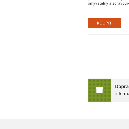
omyvatelný a zdravot
KOUPIT
Dopra
Inform