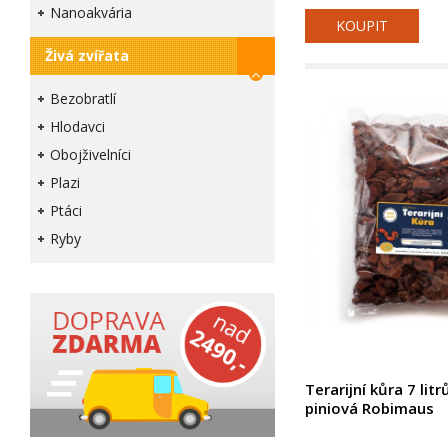
Nanoakvária
KOUPIT
Živá zvířata
Bezobratlí
Hlodavci
Obojživelníci
Plazi
Ptáci
Ryby
Terarijní kůra 7 li
piniová Robimaus