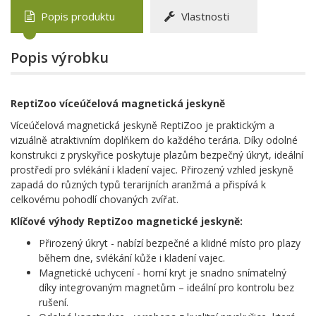
Popis produktu
Vlastnosti
Popis výrobku
ReptiZoo víceúčelová magnetická jeskyně
Víceúčelová magnetická jeskyně ReptiZoo je praktickým a
vizuálně atraktivním doplňkem do každého terária. Díky odolné
konstrukci z pryskyřice poskytuje plazům bezpečný úkryt, ideální
prostředí pro svlékání i kladení vajec. Přirozený vzhled jeskyně
zapadá do různých typů terarijních aranžmá a přispívá k
celkovému pohodlí chovaných zvířat.
Klíčové výhody ReptiZoo magnetické jeskyně:
Přirozený úkryt - nabízí bezpečné a klidné místo pro plazy
během dne, svlékání kůže i kladení vajec.
Magnetické uchycení - horní kryt je snadno snímatelný
díky integrovaným magnetům – ideální pro kontrolu bez
rušení.