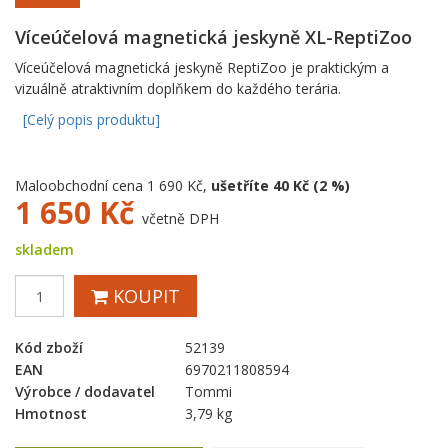
Víceúčelová magnetická jeskyně XL-ReptiZoo
Víceúčelová magnetická jeskyně ReptiZoo je praktickým a
vizuálně atraktivním doplňkem do každého terária.
[Celý popis produktu]
Maloobchodní cena 1 690 Kč,
ušetříte 40 Kč (2 %)
1 650
Kč
včetně DPH
skladem
KOUPIT
Kód zboží
52139
EAN
6970211808594
Výrobce / dodavatel
Tommi
Hmotnost
3,79 kg