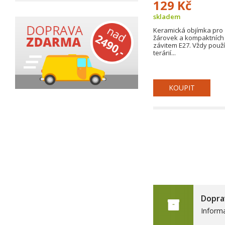
129 Kč
skladem
Keramická objímka pro 
žárovek a kompaktních 
závitem E27. Vždy použí
terárií...
KOUPIT
Dopra
Inform