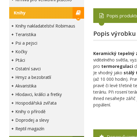
Knihy
Popis produkt
Knihy nakladatelství Robimaus
Popis výrobku
Teraristika
Psi a pejsci
Kočky
Keramický tepelný 
viditelného světla, vy
Ptáci
pro
termoregulaci
ch
Ostatní savci
Je vhodný jako
stálý 
Hmyz a bezobratlí
(až 10 000 hodin). Pra
pravé či levé třetině t
Akvaristika
teráriu. Při rosení te
Hlodavci, králíci a fretky
ihned nesahejte zářič 
Hospodářská zvířata
popálení.
Knihy o přírodě
Doprodej a slevy
Reptil magazín
Doporučujem