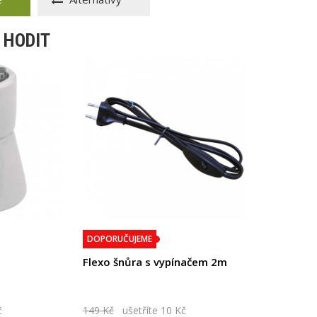
 HODIT
DOPORUČUJEME
Flexo šnůra s vypínačem 2m
č
149 Kč
ušetříte 10 Kč