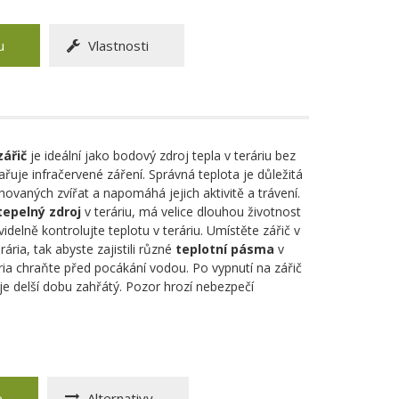
u
Vlastnosti
zářič
je ideální jako bodový zdroj tepla v teráriu bez
zařuje infračervené záření. Správná teplota je důležitá
ovaných zvířat a napomáhá jejich aktivitě a trávení.
tepelný zdroj
v teráriu, má velice dlouhou životnost
videlně kontrolujte teplotu v teráriu. Umístěte zářič v
erária, tak abyste zajistili různé
teplotní pásma
v
rária chraňte před pocákání vodou. Po vypnutí na zářič
je delší dobu zahřátý. Pozor hrozí nebezpečí
e
Alternativy