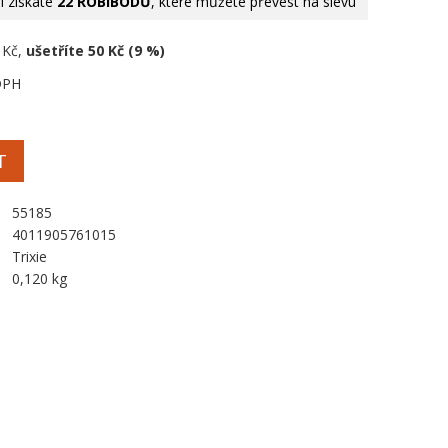
 získáte
22 ROBIBODŮ
, které můžete převést na slevu
 Kč,
ušetříte 50 Kč (9 %)
DPH
T
55185
4011905761015
Trixie
0,120 kg