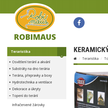
ROBIMAUS
KERAMICKÝ
Teraristika
Teraristika
To
Osvětlení terárií a akvárií
Substráty na dno terária
Terária, přepravky a boxy
Hydrotechnika a ventilace
Dekorace a úkryty
Topení do terárií
Infračervené žárovky