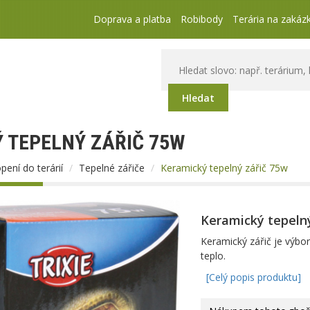
Doprava a platba
Robibody
Terária na zakáz
Hledat
 TEPELNÝ ZÁŘIČ 75W
pení do terárií
Tepelné zářiče
Keramický tepelný zářič 75w
Keramický tepelný
Keramický zářič je výbor
teplo.
[Celý popis produktu]