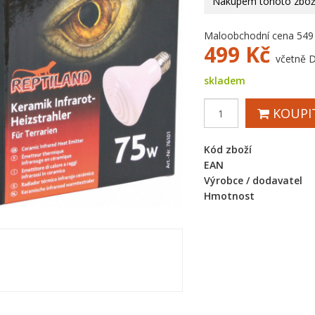
Nákupem tohoto zboží
Maloobchodní cena 549
499
Kč
včetně 
skladem
KOUPI
Kód zboží
EAN
Výrobce / dodavatel
Hmotnost