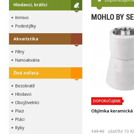
Hlodavci, králíci
MOHLO BY SE
Krmivo
Podestýlky
Akvaristika
Filtry
Nanoakvária
Živá zvířata
Bezobratlí
Hlodavci
DOPORUČUJEME
Obojživelníci
Objímka keramická
Plazi
Ptáci
Ryby
139 Kč
ušetříte 10 K