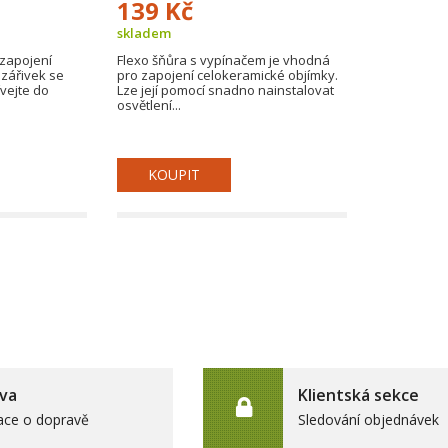
139 Kč
skladem
zapojení
Flexo šňůra s vypínačem je vhodná
zářivek se
pro zapojení celokeramické objímky.
vejte do
Lze její pomocí snadno nainstalovat
osvětlení...
KOUPIT
va
Klientská sekce
ace o dopravě
Sledování objednávek