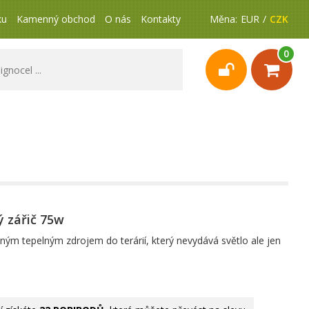
ku
Kamenný obchod
O nás
Kontakty
Měna:
EUR
CZK
0
 zářič 75w
ným tepelným zdrojem do terárií, který nevydává světlo ale jen