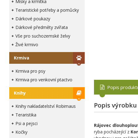
Misky a krmítka
Teraristické potřeby a pomůcky
Dárkové poukazy
Dárkové předměty zvířata
Vše pro suchozemské želvy
Živé krmivo
Krmiva
Krmiva pro psy
Krmiva pro venkovní ptactvo
Popis produkt
Knihy
Popis výrobku
Knihy nakladatelství Robimaus
Teraristika
Psi a pejsci
Rájovec dlouhoplou
ryba pocházející z
Ko
Kočky