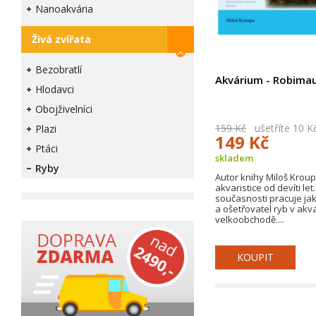
Nanoakvária
Živá zvířata
Bezobratlí
Akvárium - Robima
Hlodavci
Obojživelníci
159 Kč
ušetříte 10 K
Plazi
149 Kč
Ptáci
skladem
Ryby
Autor knihy Miloš Krou
akvaristice od devíti let.
současnosti pracuje ja
a ošetřovatel ryb v akv
velkoobchodě....
KOUPIT