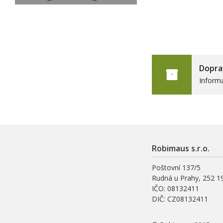
Dopra
Inform
Robimaus s.r.o.
Poštovní 137/5
Rudná u Prahy, 252 1
IČO: 08132411
DIČ: CZ08132411