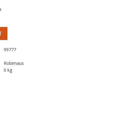
H
T
99777
Robimaus
0 kg