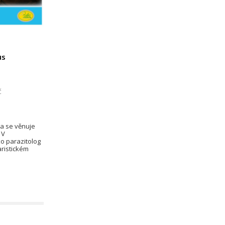
us
č
pa se věnuje
 V
ko parazitolog
aristickém