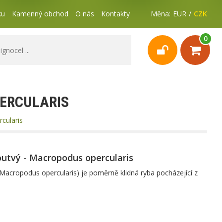
ku
Kamenný obchod
O nás
Kontakty
Měna:
EUR
CZK
0
ERCULARIS
cularis
utvý - Macropodus opercularis
Macropodus opercularis) je poměrně klidná ryba pocházející z