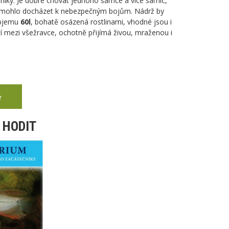
níky. Je dobré chovat jednoho samce a více samic,
y mohlo docházet k nebezpečným bojům. Nádrž by
objemu
60l
, bohatě osázená rostlinami, vhodné jsou i
ří mezi všežravce, ochotně přijímá živou, mraženou i
e
 HODIT