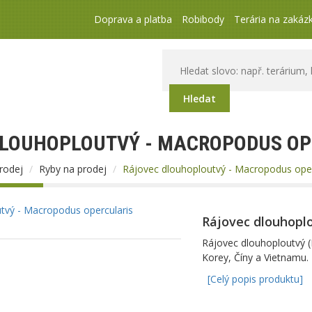
Doprava a platba
Robibody
Terária na zakáz
Hledat
LOUHOPLOUTVÝ - MACROPODUS OP
prodej
Ryby na prodej
Rájovec dlouhoploutvý - Macropodus oper
Rájovec dlouhoplo
Rájovec dlouhoploutvý (
Korey, Číny a Vietnamu.
[Celý popis produktu]