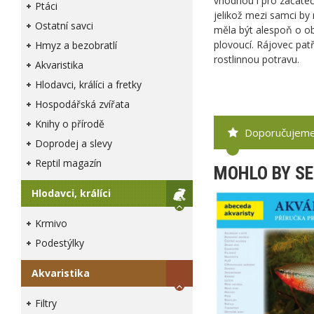
vhodnou i pro začáteč
Ptáci
jelikož mezi samci b
Ostatní savci
měla být alespoň o 
plovoucí. Rájovec pat
Hmyz a bezobratlí
rostlinnou potravu.
Akvaristika
Hlodavci, králíci a fretky
Hospodářská zvířata
Knihy o přírodě
Doporučujem
Doprodej a slevy
Reptil magazín
MOHLO BY SE
Hlodavci, králíci
Krmivo
Podestýlky
Akvaristika
Filtry