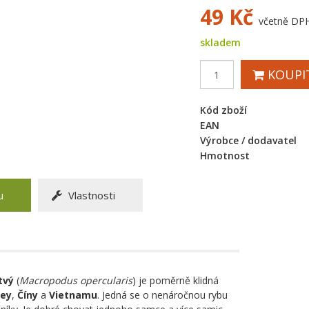
49
Kč
včetně DP
skladem
KOUPI
Kód zboží
EAN
Výrobce / dodavatel
Hmotnost
u
Vlastnosti
tvý
(
Macropodus opercularis
) je poměrně klidná
rey
,
Číny
a
Vietnamu
. Jedná se o nenáročnou rybu