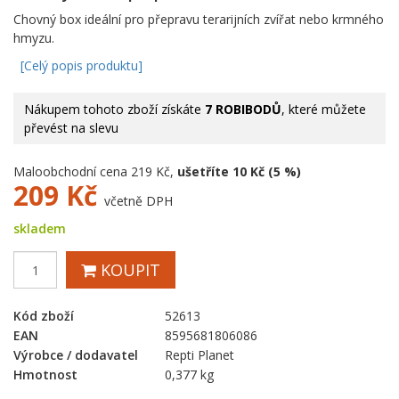
Chovný box ideální pro přepravu terarijních zvířat nebo krmného
hmyzu.
[Celý popis produktu]
Nákupem tohoto zboží získáte
7 ROBIBODŮ
, které můžete
převést na slevu
Maloobchodní cena 219 Kč,
ušetříte 10 Kč (5 %)
209
Kč
včetně DPH
skladem
KOUPIT
Kód zboží
52613
EAN
8595681806086
Výrobce / dodavatel
Repti Planet
Hmotnost
0,377 kg