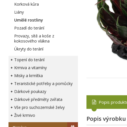
Korková kůra
Liány
Umělé rostliny
Pozadí do terárií
Provazy, sítě a koše z
kokosového vlákna
Úkryty do terárií
Topení do terárií
Krmiva a vitamíny
Misky a krmítka
Teraristické potřeby a pomůcky
Dárkové poukazy
Dárkové předměty zvířata
Popis produkt
Vše pro suchozemské želvy
Živé krmivo
Popis výrobku