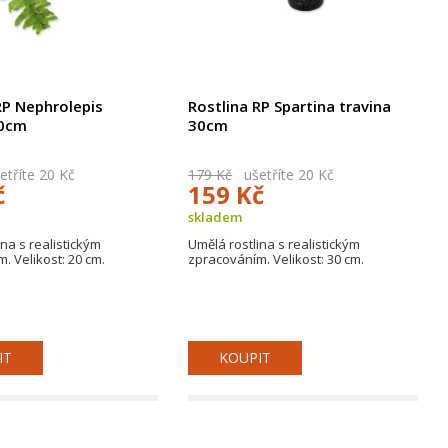
RP Nephrolepis
Rostlina RP Spartina travina
20cm
30cm
tříte 20 Kč
179 Kč
ušetříte 20 Kč
č
159 Kč
skladem
na s realistickým
Umělá rostlina s realistickým
. Velikost: 20 cm.
zpracováním. Velikost: 30 cm.
IT
KOUPIT