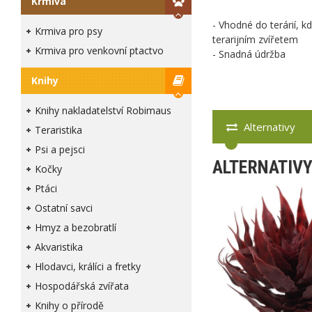
Krmiva
- Vhodné do terárií, k
Krmiva pro psy
terarijním zvířetem
Krmiva pro venkovní ptactvo
- Snadná údržba
Knihy
Knihy nakladatelství Robimaus
Alternativy
Teraristika
Psi a pejsci
ALTERNATIV
Kočky
Ptáci
Ostatní savci
Hmyz a bezobratlí
Akvaristika
Hlodavci, králíci a fretky
Hospodářská zvířata
Knihy o přírodě