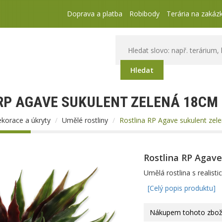
Doprava a platba
Robibody
Terária na zakáz
Hledat
RP AGAVE SUKULENT ZELENÁ 18CM
korace a úkryty
Umělé rostliny
Rostlina RP Agave sukulent zel
Rostlina RP Agave
Umělá rostlina s realist
[Celý popis produktu]
Nákupem tohoto zboží