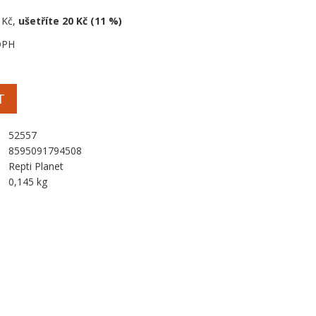
 Kč,
ušetříte 20 Kč (11 %)
DPH
T
52557
8595091794508
Repti Planet
0,145 kg