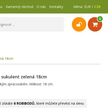
ku
Kamenný obchod
O nás
Kontakty
Měna:
EUR
CZK
0
ená 18cm
 sukulent zelená 18cm
ickým zpracováním. Velikost: 18 cm.
 získáte
6 ROBIBODŮ
, které můžete převést na slevu