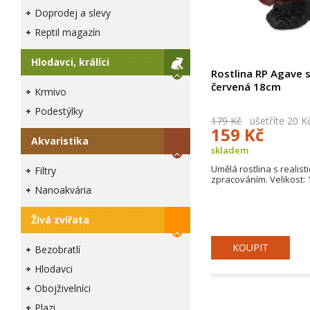
Doprodej a slevy
Reptil magazín
Hlodavci, králíci
Rostlina RP Agave 
červená 18cm
Krmivo
Podestýlky
179 Kč
ušetříte 20 K
159 Kč
Akvaristika
skladem
Umělá rostlina s realist
Filtry
zpracováním. Velikost: 
Nanoakvária
Živá zvířata
KOUPIT
Bezobratlí
Hlodavci
Obojživelníci
Plazi