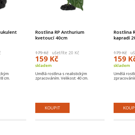
sukulent
Rostlina RP Anthurium
Rostlina 
kvetoucí 40cm
kapradí 
č
179 Kč
ušetříte 20 Kč
179 Kč
uše
159 Kč
159 K
skladem
skladem
ickým
Umělá rostlina s realistickým
Umělá rostli
18 cm.
zpracováním. Velikost: 40 cm.
zpracováním
KOUPIT
KOUP