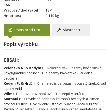
EAN
Výrobce / dodavatel
TSP
Hmotnost
0,110 kg
Popis produktu
Vlastnosti
Popis výrobku
OBSAH:
Velenská N. & Kodym P.
: Rekordní věk u agamy kočinčínské
(Physignathus cocincinus) a agamy kavkazské (Laudakia
caucasia)
Kodym P. & Hrdý I.
: Chameleolis barbatus - vousatý šnekožrout
z perly Antil
Wilms T
.: Chov a rozmnožování trnorepů v teráriu
Marhoul P.
: Pravidelné odchovy kajmanů brýlatých (Caiman
crocodilus fuscus) ve skleníku stanice přírodovědců v Praze
Petřík V
.: Rozeklaný jazyk a Jacobsonův orgán: nejdůležitější