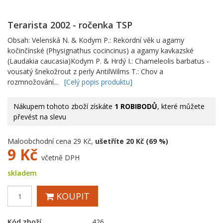
Terarista 2002 - ročenka TSP
Obsah: Velenská N. & Kodym P.: Rekordní věk u agamy
kočinčínské (Physignathus cocincinus) a agamy kavkazské
(Laudakia caucasia)Kodym P. & Hrdý I.: Chameleolis barbatus -
vousatý šnekožrout z perly AntilWilms T.: Chov a
rozmnožování...
[Celý popis produktu]
Nákupem tohoto zboží získáte
1 ROBIBODŮ
, které můžete
převést na slevu
Maloobchodní cena 29 Kč,
ušetříte 20 Kč (69 %)
9
Kč
včetně DPH
skladem
KOUPIT
Kód zboží
426