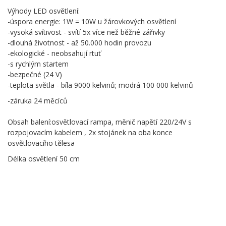
Výhody LED osvětlení:
-úspora energie: 1W = 10W u žárovkových osvětlení
-vysoká svítivost - svítí 5x více než běžné zářivky
-dlouhá životnost - až 50.000 hodin provozu
-ekologické - neobsahují rtuť
-s rychlým startem
-bezpečné (24 V)
-teplota světla - bíla 9000 kelvinů; modrá 100 000 kelvinů
-záruka 24 měcíců
Obsah balení:osvětlovací rampa, měnič napětí 220/24V s
rozpojovacím kabelem , 2x stojánek na oba konce
osvětlovacího tělesa
Délka osvětlení 50 cm