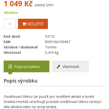
1 049
Kč
včetně DPH
skladem
KOUPIT
Kód zboží
53172
EAN
8595166743967
Výrobce / dodavatel
Tommi
Hmotnost
0,410 kg
Popis produktu
Vlastnosti
Popis výrobku
Osvětlovací těleso lze použít pro osvětlení akvárií a terárií.
Snadná montáž umožnujě postavit osvětlovací těleso na krycí
skla akvária nebo na strop terária.