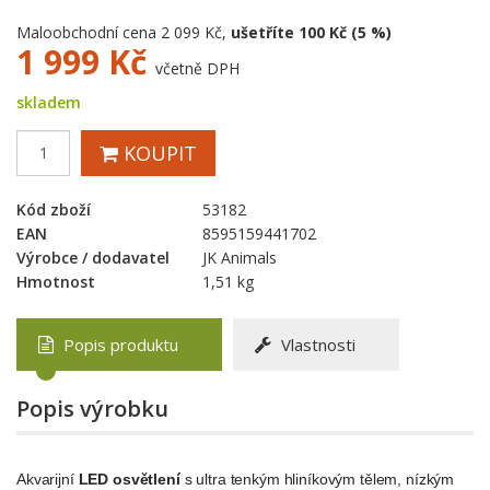
Maloobchodní cena 2 099 Kč,
ušetříte 100 Kč (5 %)
1 999
Kč
včetně DPH
skladem
KOUPIT
Kód zboží
53182
EAN
8595159441702
Výrobce / dodavatel
JK Animals
Hmotnost
1,51 kg
Popis produktu
Vlastnosti
Popis výrobku
Akvarijní
LED osvětlení
s ultra tenkým hliníkovým tělem, nízkým