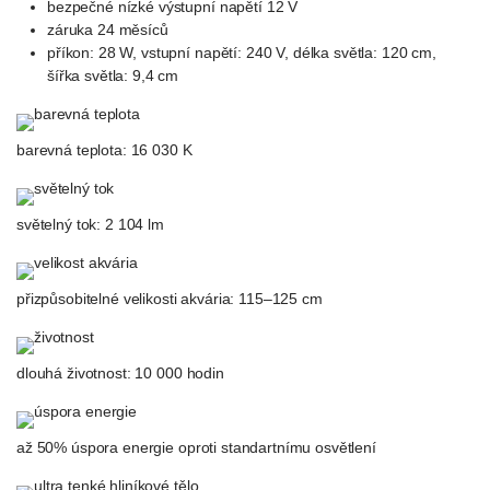
bezpečné nízké výstupní napětí 12 V
záruka 24 měsíců
příkon: 28 W, vstupní napětí: 240 V, délka světla: 120 cm,
šířka světla: 9,4 cm
barevná teplota: 16 030 K
světelný tok: 2 104 lm
přizpůsobitelné velikosti akvária: 115–125 cm
dlouhá životnost: 10 000 hodin
až 50% úspora energie oproti standartnímu osvětlení