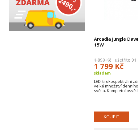
Arcadia Jungle Daw
15W
1 890 Kč
ušetříte 91
1 799 Kč
skladem
LED širokospektrální zdr
velké množství denníh
světla. Kompletní osvět
KOUPIT