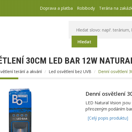
Doprava a platba
Robibody
Terária na zakáz
Hledat
ĚTLENÍ 30CM LED BAR 12W NATURAL
větlení terárií a akvárií
Led osvětlení bez UVB
Denní osvětlení 
Denní osvětlení 3
LED Natural Vision jsou 
přirozeným podáním ba
[Celý popis produktu]