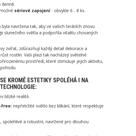
n denně.
e možné
sériové zapojení
- obvykle 6 - 8 ks.
n
byla navržena tak, aby ve vašich teráriích znovu
gii slunečního světla a podpořila vitalitu chovaných
vy zvířat, zdůrazňují každý detail dekorace a
ůst rostlin. Vaši plazi tak nacházejí světelné
přirozenému prostředí, které stimuluje jejich aktivitu,
 pohodu.
 SE KROMĚ ESTETIKY SPOLÉHÁ I NA
TECHNOLOGIE:
v blízké realitě.
-Free:
nepřetržité světlo bez blikání, které respektuje
 spolehlivé a robustní, navržené pro dlouhou