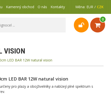
ku
Kamenný obchod
O nás
Kontakty
Měna:
EUR
CZK
0
 VISION
30cm LED BAR 12W natural vision
0cm LED BAR 12W natural vision
určeny pro plazy a obojživelníky a nabízejí plné spektrum s
rev.