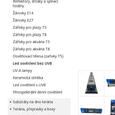
Reflektory, držáky a spínací
hodiny
Žárovky E14
Žárovky E27
Zářivky pro plazy T5
Zářivky pro plazy T8
Zářivky pro akvária T5
Zářivky pro akvária T8
Osvětlovací tělesa (zařivky T5)
Led osvětlení bez UVB
UV-A lampy
Keramická stínítka
Led osvětlení s UVB
Plnospektrální denní osvětlení
Substráty na dno terária
Terária, přepravky a boxy