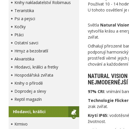
Knihy nakladatelství Robimaus
Používat 10 - 14 hodi
U tohoto osvětlení j
Teraristika
Psi a pejsci
Světla
Natural Visio
Kočky
vytvořila krásu a ener
Ptáci
zvířat.
Ostatní savci
Odhalují přirozené bar
Hmyz a bezobratlí
podporují harmonický r
prostředí věrné jejich 
Akvaristika
chování a každodenní
Hlodavci, králíci a fretky
Hospodářská zvířata
NATURAL VISION
NEJMODERNĚJŠÍ 
Knihy o přírodě
Doprodej a slevy
97% CRI:
vnímání bare
Reptil magazín
Technologie Flicker
zrak zvířat.
Hlodavci, králíci
Krytí IP65:
vodotěsné,
životnost.
Krmivo