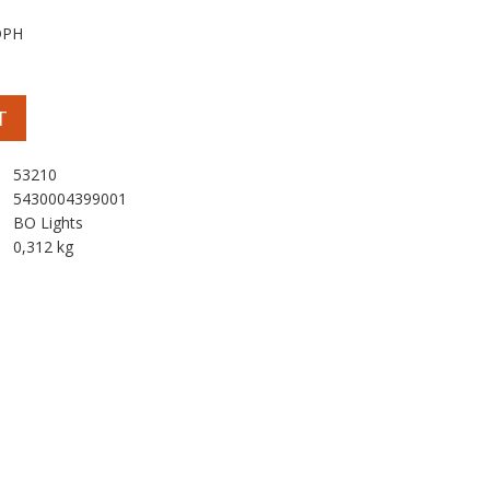
DPH
T
53210
5430004399001
BO Lights
0,312 kg