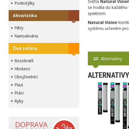
Světla
Natural Visio
Podestýlky
se hodila do každého t
spektrem.
Akvaristika
Natural Vision
kombin
Filtry
systému určeném pro 
Nanoakvária
Živá zvířata
Alternativy
Bezobratlí
Hlodavci
ALTERNATIV
Obojživelníci
Plazi
Ptáci
Ryby