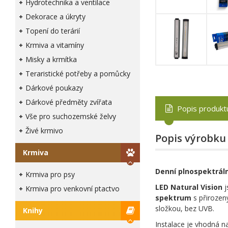
Hydrotechnika a ventilace
Dekorace a úkryty
Topení do terárií
Krmiva a vitamíny
Misky a krmítka
Teraristické potřeby a pomůcky
Dárkové poukazy
Dárkové předměty zvířata
Popis produkt
Vše pro suchozemské želvy
Živé krmivo
Popis výrobku
Krmiva
Denní plnospektráln
Krmiva pro psy
LED Natural Vision
j
Krmiva pro venkovní ptactvo
spektrum
s přirozen
složkou, bez UVB.
Knihy
Instalace je vhodná n