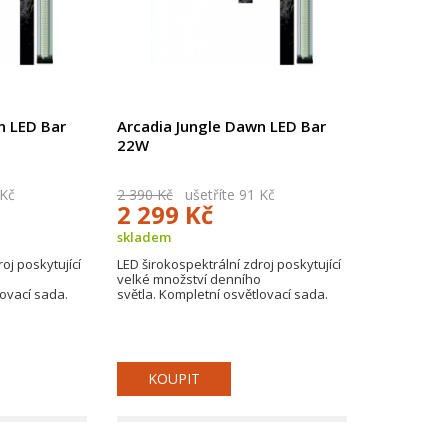
n LED Bar
Arcadia Jungle Dawn LED Bar
22W
 Kč
2 390 Kč
ušetříte 91 Kč
2 299 Kč
skladem
oj poskytující
LED širokospektrální zdroj poskytující
o
velké množství denního
lovací sada.
světla. Kompletní osvětlovací sada.
KOUPIT