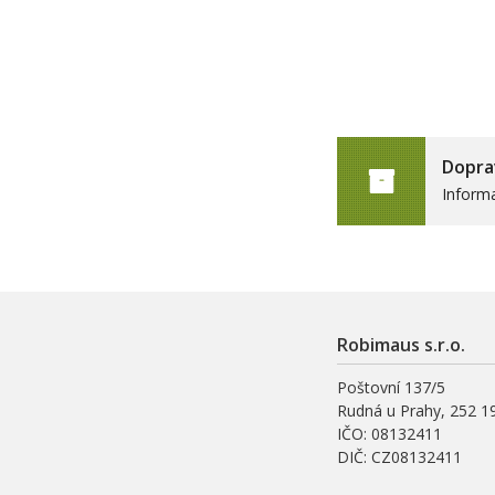
Dopra
Inform
Robimaus s.r.o.
Poštovní 137/5
Rudná u Prahy, 252 1
IČO: 08132411
DIČ: CZ08132411