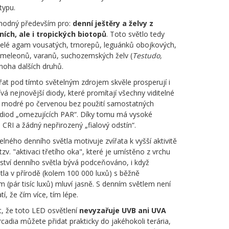
typu.
vhodný především pro:
denní ještěry a želvy z
ních, ale i tropických biotopů
. Toto světlo tedy
elé agam vousatých, trnorepů, leguánků obojkových,
ameleonů, varanů, suchozemských želv (
Testudo,
noha dalších druhů.
t pod tímto světelným zdrojem skvěle prosperují i
ívá nejnovější diody, které promítají všechny viditelné
od modré po červenou bez použití samostatných
diod „omezujících PAR“. Díky tomu má vysoké
CRI a žádný nepřirozený „fialový odstín“.
elného denního světla motivuje zvířata k vyšší aktivitě
tzv. "aktivaci třetího oka", které je umístěno z vrchu
ství denního světla bývá podceňováno, i když
tla v přírodě (kolem 100 000 luxů) s běžně
 (pár tisíc luxů) mluví jasně. S denním světlem není
í, že čím více, tím lépe.
t, že toto LED osvětlení
nevyzařuje UVB ani UVA
cadia můžete přidat prakticky do jakéhokoli terária,