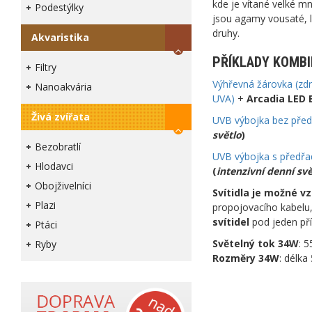
kde je vítané velké m
Podestýlky
jsou agamy vousaté, l
druhy.
Akvaristika
PŘÍKLADY KOMBI
Filtry
Výhřevná žárovka (zdr
Nanoakvária
UVA)
+
Arcadia LED 
Živá zvířata
UVB výbojka bez před
světlo
)
Bezobratlí
UVB výbojka s předř
Hlodavci
(
intenzivní denní svě
Obojživelníci
Svítidla je možné v
Plazi
propojovacího kabelu,
svítidel
pod jeden pří
Ptáci
Světelný tok 34W
: 
Ryby
Rozměry 34W
: délk