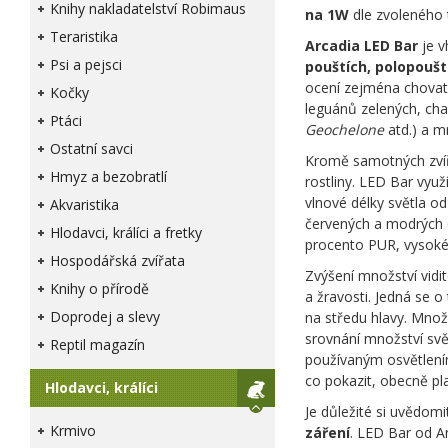
Knihy nakladatelství Robimaus
na 1W
dle zvoleného 
Teraristika
Arcadia LED Bar
je 
Psi a pejsci
pouštích, polopoušt
ocení zejména chovat
Kočky
leguánů zelených, ch
Ptáci
Geochelone
atd.) a m
Ostatní savci
Kromě samotných zvířa
Hmyz a bezobratlí
rostliny. LED Bar využ
vlnové délky světla 
Akvaristika
červených a modrých 
Hlodavci, králíci a fretky
procento PUR, vysoké 
Hospodářská zvířata
Zvýšení množství vidit
Knihy o přírodě
a žravosti. Jedná se o 
Doprodej a slevy
na středu hlavy. Množ
srovnání množství svě
Reptil magazín
používaným osvětlením
co pokazit, obecně plat
Hlodavci, králíci
Je důležité si uvědomi
Krmivo
záření
. LED Bar od Ar