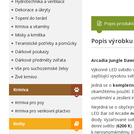
Hydrotechnika a ventilace
Dekorace a úkryty
Topení do terárií
Popis produkt
Krmiva a vitamíny
Misky a krmítka
Popis výrobku
Teraristické potřeby a pomůcky
Dárkové poukazy
Dárkové předměty zvířata
Arcadia Jungle Daw
Vše pro suchozemské želvy
Výkonné LED svítidlo v
zajišťující vysokou sví
Živé krmivo
Jedná se o
kompletn
Krmiva
okamžitému použití. El
usměrnění a zesílení i
Krmiva pro psy
Nejedná se o obyčejné
Krmiva pro venkovní ptactvo
LED Bar od Arcadie
n
diody. Vyzařované svě
Knihy
denní světlo (
6200 K
)
k nerovnoměrnému šíř