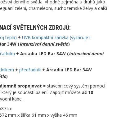
nožství denního světla. Vhodné zejména u druhů jako
eguáni zelení, chameleoni, suchozemské želvy a další
NACÍ SVĚTELNÝCH ZDROJŮ:
oj tepla)
+
UVB kompaktní zářivka (vyzařuje i
Bar 34W (
intenzivní denní světlo
)
řadníku
+
Arcadia LED Bar 34W (
intenzivní denní
adníkem
+
předřadník
+
Arcadia LED Bar 34W
tlo
)
zájemně propojovat
= stavebnicový systém pomocí
 který je součástí balení. Zapojit můžete
až 10
vodní kabel.
5587 lm
a 572 mm x šířka 61 mm x výška 46 mm