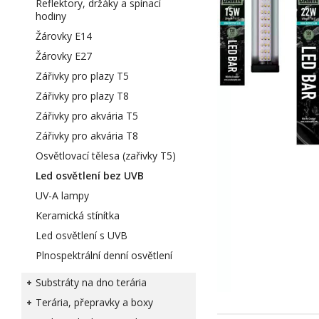
Reflektory, držáky a spínací
hodiny
Žárovky E14
Žárovky E27
Zářivky pro plazy T5
Zářivky pro plazy T8
Zářivky pro akvária T5
Zářivky pro akvária T8
Osvětlovací tělesa (zařivky T5)
Led osvětlení bez UVB
UV-A lampy
Keramická stínítka
Led osvětlení s UVB
Plnospektrální denní osvětlení
Substráty na dno terária
Terária, přepravky a boxy