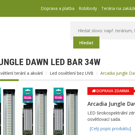
Doprava a platba
Robibody
Terária na zakáz
Hledat
UNGLE DAWN LED BAR 34W
větlení terárií a akvárií
Led osvětlení bez UVB
Arcadia Jungle 
DOPRAVA ZDARMA
Arcadia Jungle D
LED širokospektrální zdr
osvětlovací sada.
[Celý popis produktu]