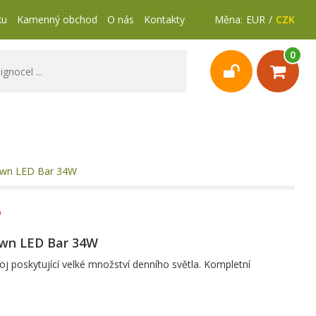
ku
Kamenný obchod
O nás
Kontakty
Měna:
EUR
CZK
0
Dawn LED Bar 34W
awn LED Bar 34W
oj poskytující velké množství denního světla. Kompletní