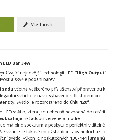
u
Vlastnosti
n LED Bar 34W
yužívající nejnovější technologii LED "
High Output
"
tivost a skvělé podání barev.
í sadu
včetně veškerého příslušenství připravenou k
egantní svítidlo je navíc vybaveno reflektorem pro
ntenzity. Světlo je rozprostřeno do úhlu
120°
.
 LED světlo, která jsou obecně nevhodná do terárií.
eobsahuje
nežádoucí červené a modré
tlo má plné spektrum a poskytuje perfektní viditelné
. Ve svítidle je takové množství diod, aby nedocházelo
ení světla. Výkon je neskutečných
138-141 lumenů