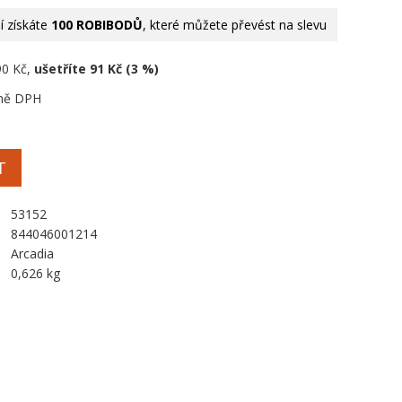
 získáte
100 ROBIBODŮ
, které můžete převést na slevu
90 Kč,
ušetříte 91 Kč (3 %)
ně DPH
T
53152
844046001214
Arcadia
0,626 kg