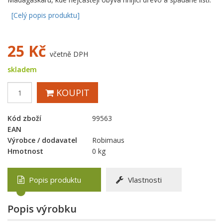
[Celý popis produktu]
25
Kč
včetně DPH
skladem
KOUPIT
Kód zboží
99563
EAN
Výrobce / dodavatel
Robimaus
Hmotnost
0 kg
Popis produktu
Vlastnosti
Popis výrobku