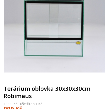
Terárium oblovka 30x30x30cm
Robimaus
1 090 Kč
ušetříte 91 Kč
999 Kč