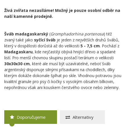
Živá zvířata nezasíláme! Možný je pouze osobní odběr na
naší kamenné prodejně.
Šváb madagaskarský
(
Gromphadorhina portenosa
) též
zvaný také jako
syčící šváb
je jeden z největších druhů švábů,
který v dospělosti dorůstá až do velikosti
5 - 7,5 cm
. Pochází z
Madagaskaru
, kde nejčastěji obývá hnijící dřevo a spadané
listí. Pro menší chovnou skupinu postačí terárium o velikosti
30x30x30 cm
, které ale musí být uzavíratelné, neboť šváb
argentinský disponuje silnými přísavkami na chodidlech, díky
kterým dokáže dokonale šplhat po skle. Vhodnou potravou jsou
kvalitní granule pro psy či kočky s vysokým obsahm bílkovin,
nepohrdnou však ani kouskem čerstvého ovoce nebo zeleniny.
Doporučujeme
Alternativy