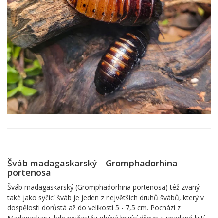
Šváb madagaskarský - Gromphadorhina
portenosa
Šváb madagaskarský (Gromphadorhina portenosa) též zvaný
také jako syčící šváb je jeden z největších druhů švábů, který v
dospělosti dorůstá až do velikosti 5 - 7,5 cm. Pochází z
Madagaskaru, kde nejčastěji obývá hnijící dřevo a spadané listí.