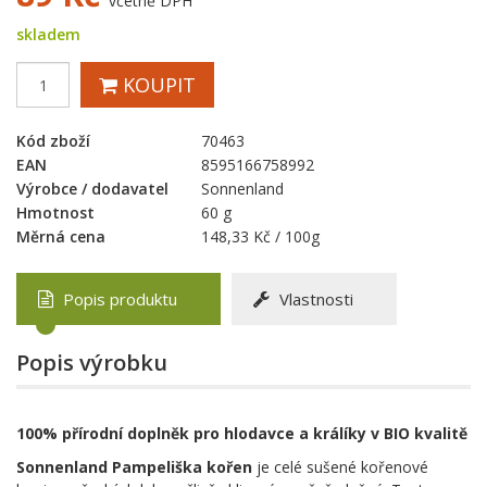
včetně DPH
skladem
KOUPIT
Kód zboží
70463
EAN
8595166758992
Výrobce / dodavatel
Sonnenland
Hmotnost
60 g
Měrná cena
148,33 Kč / 100g
Popis produktu
Vlastnosti
Popis výrobku
100% přírodní doplněk pro hlodavce a králíky v BIO kvalitě
Sonnenland Pampeliška kořen
je celé sušené kořenové