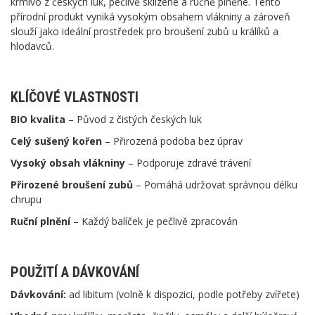
krmivo z českých luk, pečlivě sklizené a ručně plněné. Tento
přírodní produkt vyniká vysokým obsahem vlákniny a zároveň
slouží jako ideální prostředek pro broušení zubů u králíků a
hlodavců.
KLÍČOVÉ VLASTNOSTI
BIO kvalita
– Původ z čistých českých luk
Celý sušený kořen
– Přirozená podoba bez úprav
Vysoký obsah vlákniny
– Podporuje zdravé trávení
Přirozené broušení zubů
– Pomáhá udržovat správnou délku
chrupu
Ruční plnění
– Každý balíček je pečlivě zpracován
POUŽITÍ A DÁVKOVÁNÍ
Dávkování:
ad libitum (volně k dispozici, podle potřeby zvířete)