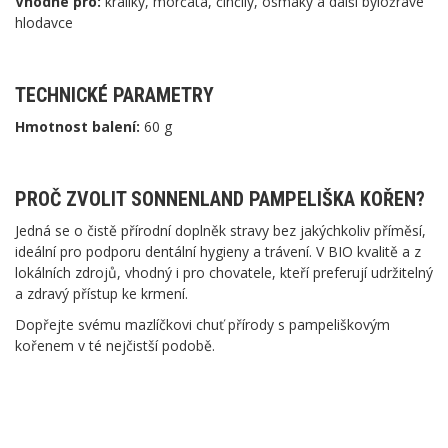
Vhodné pro:
králíky, morčata, činčily, osmáky a další býložravé
hlodavce
TECHNICKÉ PARAMETRY
Hmotnost balení:
60 g
PROČ ZVOLIT SONNENLAND PAMPELIŠKA KOŘEN?
Jedná se o čistě přírodní doplněk stravy bez jakýchkoliv příměsí,
ideální pro podporu dentální hygieny a trávení. V BIO kvalitě a z
lokálních zdrojů, vhodný i pro chovatele, kteří preferují udržitelný
a zdravý přístup ke krmení.
Dopřejte svému mazlíčkovi chuť přírody s pampeliškovým
kořenem v té nejčistší podobě.