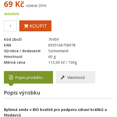
69
Kč
včetně DPH
skladem
KOUPIT
Kód zboží
70459
EAN
8595166758978
Výrobce / dodavatel
Sonnenland
Hmotnost
60 g
Měrná cena
115,00 Kč / 100g
Popis produktu
Vlastnosti
Popis výrobku
Bylinná směs v BIO kvalitě pro podporu zdraví králíků a
hlodavců