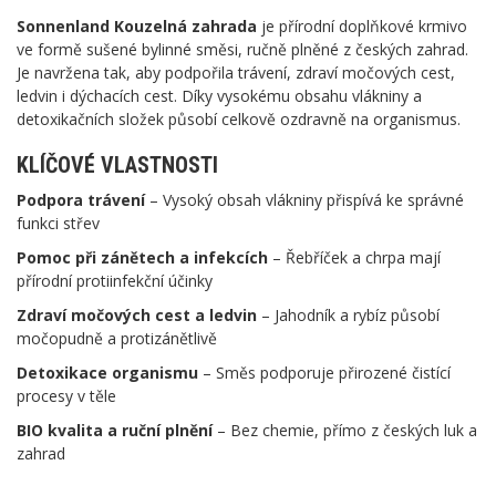
Sonnenland Kouzelná zahrada
je přírodní doplňkové krmivo
ve formě sušené bylinné směsi, ručně plněné z českých zahrad.
Je navržena tak, aby podpořila trávení, zdraví močových cest,
ledvin i dýchacích cest. Díky vysokému obsahu vlákniny a
detoxikačních složek působí celkově ozdravně na organismus.
KLÍČOVÉ VLASTNOSTI
Podpora trávení
– Vysoký obsah vlákniny přispívá ke správné
funkci střev
Pomoc při zánětech a infekcích
– Řebříček a chrpa mají
přírodní protiinfekční účinky
Zdraví močových cest a ledvin
– Jahodník a rybíz působí
močopudně a protizánětlivě
Detoxikace organismu
– Směs podporuje přirozené čistící
procesy v těle
BIO kvalita a ruční plnění
– Bez chemie, přímo z českých luk a
zahrad