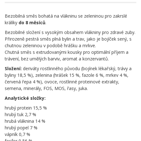
Bezobilná směs bohatá na vlákninu se zeleninou pro zakrslé
králíky
do 8 měsíců
.
Bezobilné složení s vysokým obsahem vlákniny pro zdravé zuby.
Přirozeně pestrá směs plná bylin a trav, jako je bojíček sený, s
chutnou zeleninou v podobě hrášku a mrkve.
Chutná směs s extrudovanými kousky pro optimální příjem a
trávení, bez umělých barviv, aromat a konzervantů.
Složení:
deriváty rostlinného původu (bojínek lékařský, trávy a
byliny 18,5 %), zelenina (hrášek 15 %, fazole 6 %, mrkev 4 %,
červená řepa 4 %), ovoce, rostlinné proteinové extrakty,
semena, minerály, FOS, MOS, řasy, juka.
Analytické složky:
hrubý protein 15,5 %
hrubý tuk 2,7 %
hrubá vláknina 14 %
hrubý popel 7 %
vápník 0,7 %
fosfor 0,56 %