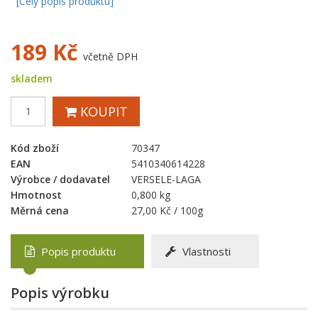
[Celý popis produktu]
189
Kč
včetně DPH
skladem
KOUPIT
Kód zboží
70347
EAN
5410340614228
Výrobce / dodavatel
VERSELE-LAGA
Hmotnost
0,800 kg
Měrná cena
27,00 Kč / 100g
Popis produktu
Vlastnosti
Popis výrobku