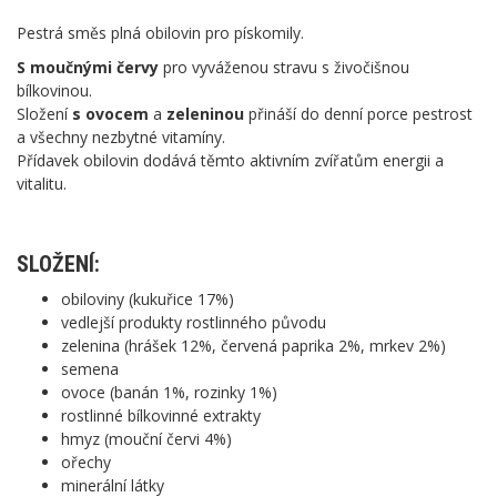
Pestrá směs plná obilovin pro pískomily.
S moučnými červy
pro vyváženou stravu s živočišnou
bílkovinou.
Složení
s ovocem
a
zeleninou
přináší do denní porce pestrost
a všechny nezbytné vitamíny.
Přídavek obilovin dodává těmto aktivním zvířatům energii a
vitalitu.
SLOŽENÍ:
obiloviny (kukuřice 17%)
vedlejší produkty rostlinného původu
zelenina (hrášek 12%, červená paprika 2%, mrkev 2%)
semena
ovoce (banán 1%, rozinky 1%)
rostlinné bílkovinné extrakty
hmyz (mouční červi 4%)
ořechy
minerální látky