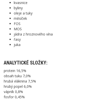
kvasnice
byliny
oleje a tuky
měsíček
FOS
MOS
jádra z hroznového vína
řasy
juka
ANALYTICKÉ SLOŽKY:
protein 16,5%
obsah tuku 7,0%
hrubá vláknina 7,5%
hrubý popel 6,0%
vápník 0,8%
fosfor 0,45%