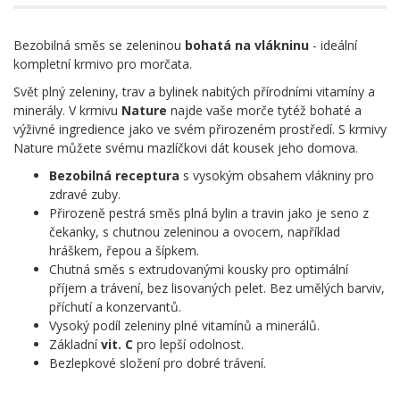
Bezobilná směs se zeleninou
bohatá na vlákninu
- ideální
kompletní krmivo pro morčata.
Svět plný zeleniny, trav a bylinek nabitých přírodními vitamíny a
minerály. V krmivu
Nature
najde vaše morče tytéž bohaté a
výživné ingredience jako ve svém přirozeném prostředí. S krmivy
Nature můžete svému mazlíčkovi dát kousek jeho domova.
Bezobilná receptura
s vysokým obsahem vlákniny pro
zdravé zuby.
Přirozeně pestrá směs plná bylin a travin jako je seno z
čekanky, s chutnou zeleninou a ovocem, například
hráškem, řepou a šípkem.
Chutná směs s extrudovanými kousky pro optimální
příjem a trávení, bez lisovaných pelet. Bez umělých barviv,
příchutí a konzervantů.
Vysoký podíl zeleniny plné vitamínů a minerálů.
Základní
vit. C
pro lepší odolnost.
Bezlepkové složení pro dobré trávení.