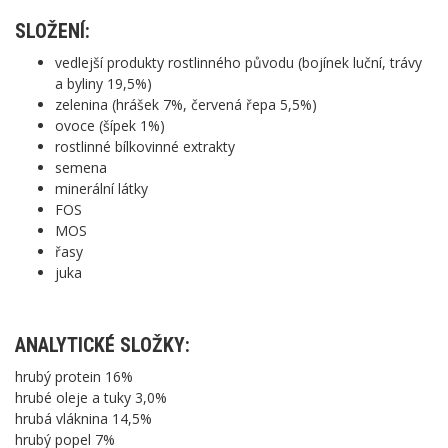
SLOŽENÍ:
vedlejší produkty rostlinného původu (bojínek luční, trávy
a byliny 19,5%)
zelenina (hrášek 7%, červená řepa 5,5%)
ovoce (šípek 1%)
rostlinné bílkovinné extrakty
semena
minerální látky
FOS
MOS
řasy
juka
ANALYTICKÉ SLOŽKY:
hrubý protein 16%
hrubé oleje a tuky 3,0%
hrubá vláknina 14,5%
hrubý popel 7%