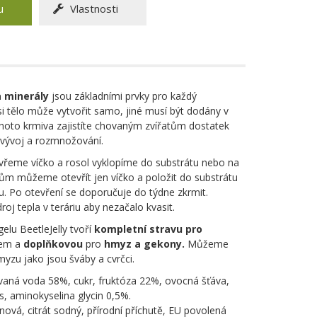
u
Vlastnosti
a minerály
jsou základními prvky pro každý
i tělo může vytvořit samo, jiné musí být dodány v
hoto krmiva zajistíte chovaným zvířatům dostatek
ý vývoj a rozmnožování.
evřeme víčko a rosol vyklopíme do substrátu nebo na
m můžeme otevřít jen víčko a položit do substrátu
ou. Po otevření se doporučuje do týdne zkrmit.
j tepla v teráriu aby nezačalo kvasit.
elu BeetleJelly tvoří
kompletní stravu pro
cem a
doplňkovou
pro
hmyz a gekony.
Můžeme
zu jako jsou šváby a cvrčci.
ovaná voda 58%, cukr, fruktóza 22%, ovocná šťáva,
s, aminokyselina glycin 0,5%.
ronová, citrát sodný, přírodní příchutě, EU povolená