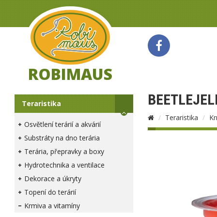
ROBIMAUS
BEETLEJEL
Teraristika
Teraristika
Kr
Osvětlení terárií a akvárií
Substráty na dno terária
Terária, přepravky a boxy
Hydrotechnika a ventilace
Dekorace a úkryty
Topení do terárií
Krmiva a vitamíny