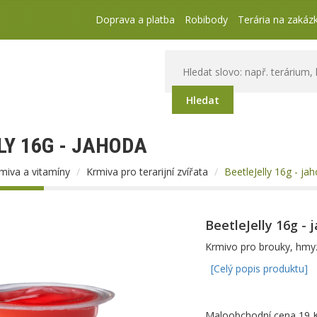
Doprava a platba
Robibody
Terária na zakáz
Hledat
LY 16G - JAHODA
miva a vitamíny
Krmiva pro terarijní zvířata
BeetleJelly 16g - ja
BeetleJelly 16g - 
Krmivo pro brouky, hmyz 
[Celý popis produktu]
Maloobchodní cena 19 