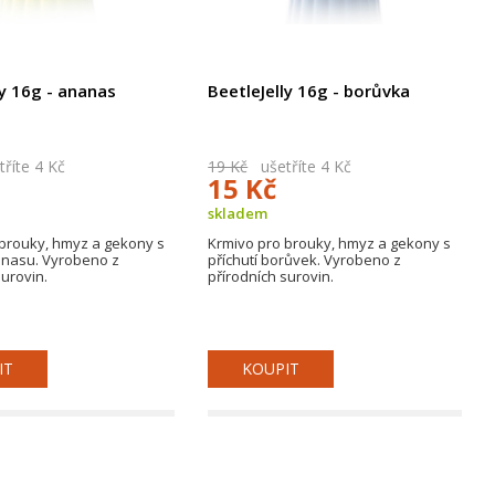
ly 16g - ananas
BeetleJelly 16g - borůvka
říte 4 Kč
19 Kč
ušetříte 4 Kč
15 Kč
skladem
brouky, hmyz a gekony s
Krmivo pro brouky, hmyz a gekony s
anasu. Vyrobeno z
příchutí borůvek. Vyrobeno z
surovin.
přírodních surovin.
IT
KOUPIT