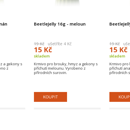
anán
BeetleJelly 16g - meloun
BeetleJel
19 Kč
ušetříte 4 Kč
19 Kč
ušet
15 Kč
15 Kč
skladem
skladem
z a gekony s
Krmivo pro brouky, hmyz a gekony s
Krmivo pro 
eno z
příchutí melounu. Vyrobeno z
příchutí an
přírodních surovin.
přírodních 
KOUPIT
KOUP