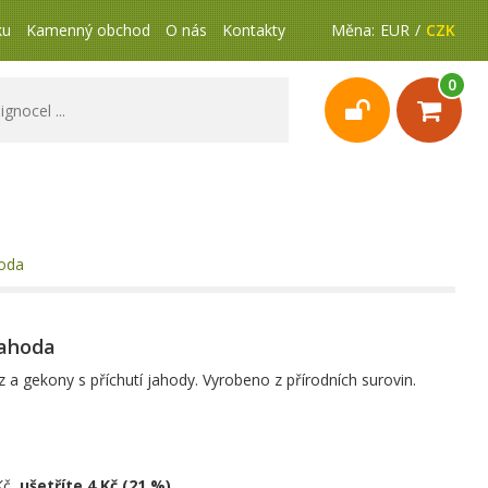
ku
Kamenný obchod
O nás
Kontakty
Měna:
EUR
CZK
0
hoda
jahoda
a gekony s příchutí jahody. Vyrobeno z přírodních surovin.
Kč,
ušetříte 4 Kč (21 %)