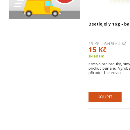
BeetleJelly 16g - b
19 Kč
ušetříte 4 Kč
15 Kč
skladem
Krmivo pro brouky, hmy
příchutí banánu. Vyrob
přírodních surovin.
KOUPIT