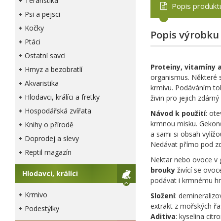
Teraristika
Popis produkt
Psi a pejsci
Kočky
Popis výrobku
Ptáci
Ostatní savci
Proteiny, vitamíny 
Hmyz a bezobratlí
organismus. Některé s
Akvaristika
krmivu. Podáváním to
Hlodavci, králíci a fretky
živin pro jejich zdárn
Hospodářská zvířata
Návod k použití
: ot
krmnou misku. Gekonů
Knihy o přírodě
a sami si obsah vylíž
Doprodej a slevy
Nedávat přímo pod zdro
Reptil magazín
Nektar nebo ovoce v g
brouky
živící se ovo
Hlodavci, králíci
podávat i krmnému hmy
Krmivo
Složení
: demineraliz
extrakt z mořských řa
Podestýlky
Aditiva
: kyselina cit