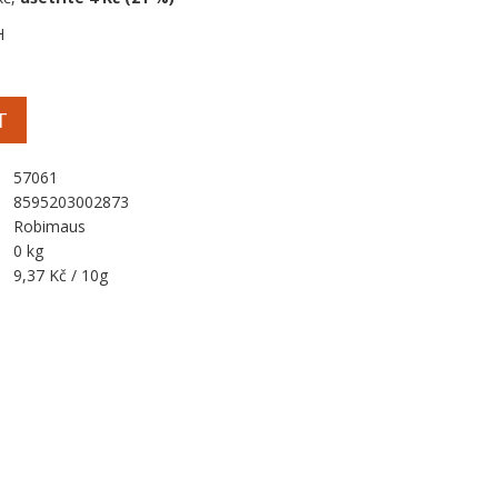
H
T
57061
8595203002873
Robimaus
0 kg
9,37 Kč / 10g