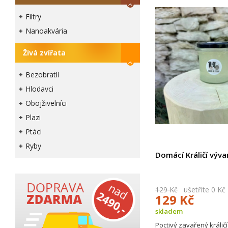
Filtry
Nanoakvária
Živá zvířata
Bezobratlí
Hlodavci
Obojživelníci
Plazi
Ptáci
Ryby
Domácí Králičí výva
129 Kč
ušetříte 0 Kč
129 Kč
skladem
Poctivý zavařený králičí