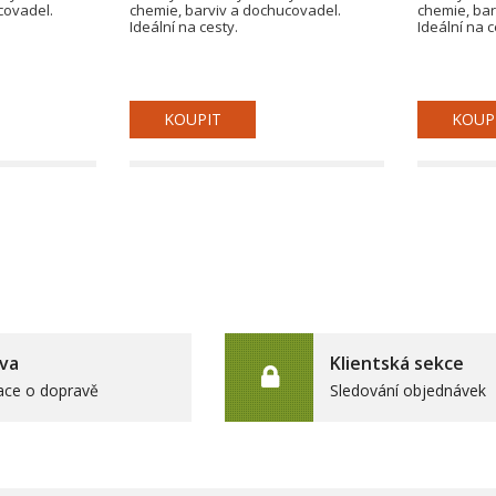
covadel.
chemie, barviv a dochucovadel.
chemie, bar
Ideální na cesty.
Ideální na c
KOUPIT
KOUP
va
Klientská sekce
ace o dopravě
Sledování objednávek