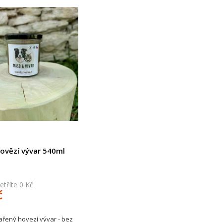
ovězí vývar 540ml
tříte 0 Kč
č
ařený hovezí vývar - bez