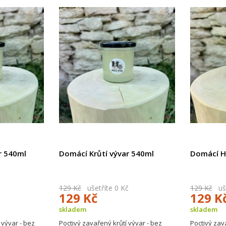
r 540ml
Domácí Krůtí vývar 540ml
Domácí H
129 Kč
ušetříte 0 Kč
129 Kč
uše
129 Kč
129 K
skladem
skladem
 vývar - bez
Poctivý zavařený krůtí vývar - bez
Poctivý zav