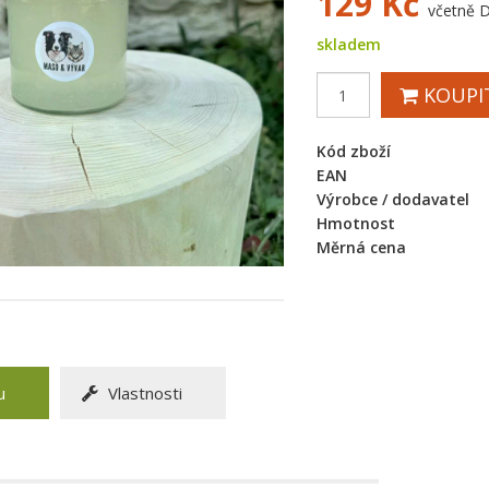
129
Kč
včetně 
skladem
KOUPI
Kód zboží
EAN
Výrobce / dodavatel
Hmotnost
Měrná cena
u
Vlastnosti