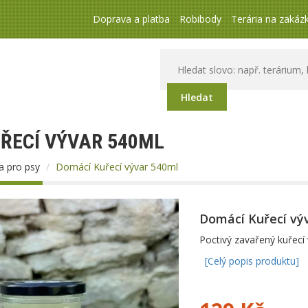
Doprava a platba
Robibody
Terária na zakáz
Hledat
ŘECÍ VÝVAR 540ML
a pro psy
Domácí Kuřecí vývar 540ml
Domácí Kuřecí vý
Poctivý zavařený kuřecí 
[Celý popis produktu]