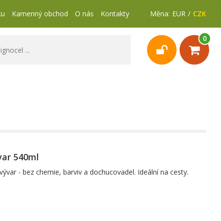
ku
Kamenný obchod
O nás
Kontakty
Měna:
EUR
CZK
0
var 540ml
vývar - bez chemie, barviv a dochucovadel. Ideální na cesty.