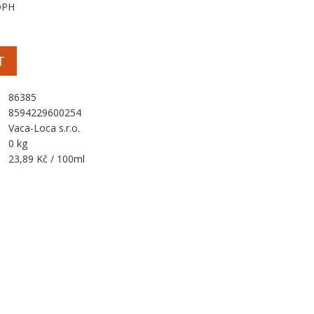
DPH
T
86385
8594229600254
Vaca-Loca s.r.o.
0 kg
23,89 Kč / 100ml