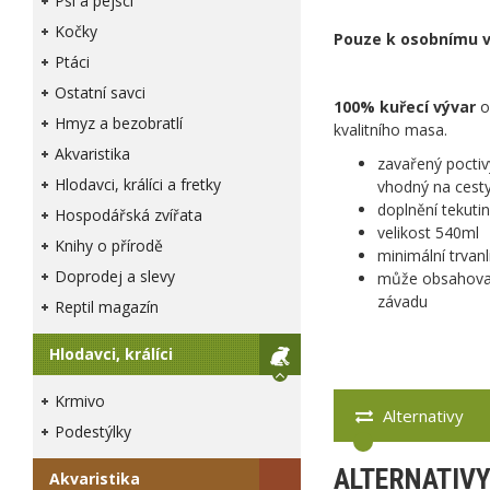
Psi a pejsci
Kočky
Pouze k osobnímu v
Ptáci
Ostatní savci
​100% kuřecí vývar
o
Hmyz a bezobratlí
kvalitního masa.
Akvaristika
zavařený poctiv
Hlodavci, králíci a fretky
vhodný na cest
doplnění tekuti
Hospodářská zvířata
velikost 540ml
Knihy o přírodě
minimální trvan
Doprodej a slevy
může obsahovat
závadu
Reptil magazín
Hlodavci, králíci
Krmivo
Alternativy
Podestýlky
ALTERNATIV
Akvaristika