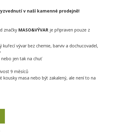
yzvednutí v naší kamenné prodejně!
d značky
MASO&VÝVAR
je připraven pouze z
ý kuřecí vývar bez chemie, barviv a dochucovadel,
y
n nebo jen tak na chuť
livost 9 měsíců
 kousky masa nebo být zakalený, ale není to na
Y