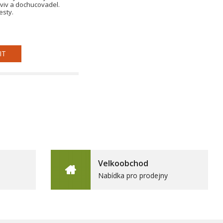
viv a dochucovadel.
esty.
IT
Velkoobchod
Nabídka pro prodejny