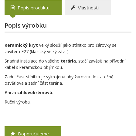
Popis produktu
Vlastnosti
Popis výrobku
Keramický kryt
velký slouží jako stínítko pro žárovky se
zavítem E27 (klasický velký závit).
Snadná instalace do vašeho
terária
, stačí zavěsit na přívodní
kabel s keramickou objímkou.
Zadní část stínítka je vykrojená aby žárovka dostatečně
osvětlovala zadní část terária.
Barva
cihlovokrémová
.
Ruční výroba.
Doporučujeme