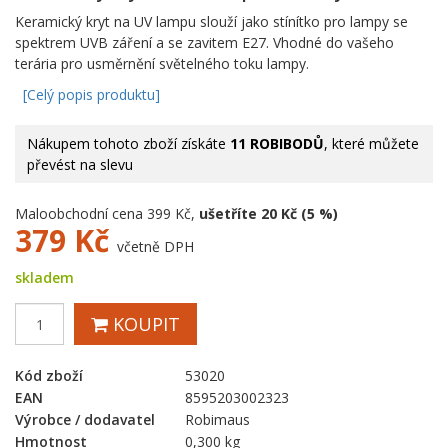
Keramický kryt na UV lampu slouží jako stínítko pro lampy se
spektrem UVB záření a se zavitem E27. Vhodné do vašeho
terária pro usměrnění světelného toku lampy.
[Celý popis produktu]
Nákupem tohoto zboží získáte
11 ROBIBODŮ
, které můžete
převést na slevu
Maloobchodní cena 399 Kč,
ušetříte 20 Kč (5 %)
379
Kč
včetně DPH
skladem
KOUPIT
Kód zboží
53020
EAN
8595203002323
Výrobce / dodavatel
Robimaus
Hmotnost
0,300 kg