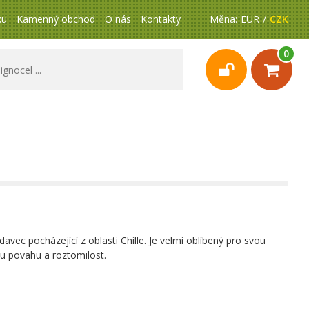
ku
Kamenný obchod
O nás
Kontakty
Měna:
EUR
CZK
0
vec pocházející z oblasti Chille. Je velmi oblíbený pro svou
u povahu a roztomilost.