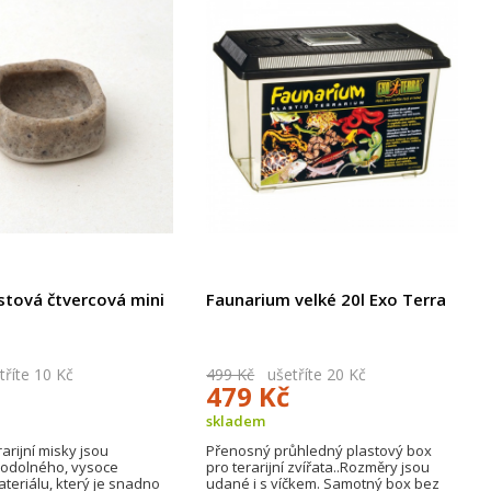
stová čtvercová mini
Faunarium velké 20l Exo Terra
říte 10 Kč
499 Kč
ušetříte 20 Kč
479 Kč
skladem
arijní misky jsou
Přenosný průhledný plastový box
 odolného, vysoce
pro terarijní zvířata..Rozměry jsou
eriálu, který je snadno
udané i s víčkem. Samotný box bez