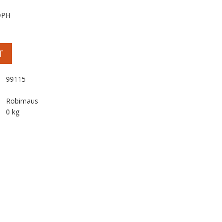
DPH
T
99115
Robimaus
0 kg