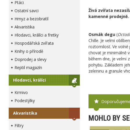
Ptáci
Živá zvířata nezasí
Ostatní savci
kamenné prodejně.
Hmyz a bezobratlí
Akvaristika
Osmák degu
(
Octod
Hlodavci, králíci a fretky
Chille. Je velmi oblí
Hospodářská zvířata
roztomilost. Ve volné 
Knihy o přírodě
chovat je minimálně v
během dne, je velmi z
Doprodej a slevy
pohybu. Základem jeho 
Reptil magazín
zeleninu a granule v
Hlodavci, králíci
Krmivo
Podestýlky
Doporučujem
Akvaristika
MOHLO BY SE
Filtry