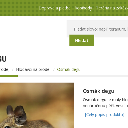
Doprava a platba
Robibody
Terária na zakáz
Hledat
GU
prodej
Hlodavci na prodej
Osmák degu
Osmák degu
Osmák degu je malý hloda
nenáročnou péči, veselo
[Celý popis produktu]