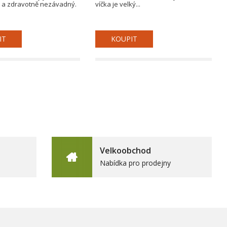
 a zdravotně nezávadný.
víčka je velký...
IT
KOUPIT
Velkoobchod
Nabídka pro prodejny