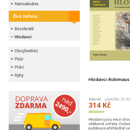
Nanoakvária
Živá zvířata
Bezobratlí
Hlodavci
Obojživelníci
Plazi
Ptáci
Ryby
Hlodavci-Robimaus
349 Kč
ušetříte 35 K
314 Kč
skladem
Hlodavci jsou mezi chov
oblíbená zvířata. Ovšem
publikace přehledně s