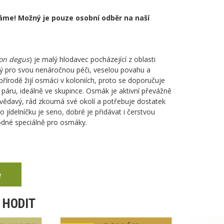
láme! Možný je pouze osobní odběr na naší
on degus
) je malý hlodavec pocházející z oblasti
bený pro svou nenáročnou péči, veselou povahu a
přírodě žijí osmáci v koloniích, proto se doporučuje
 páru, ideálně ve skupince. Osmák je aktivní převážně
vědavý, rád zkoumá své okolí a potřebuje dostatek
jídelníčku je seno, dobré je přidávat i čerstvou
hodné speciálně pro osmáky.
e
 HODIT