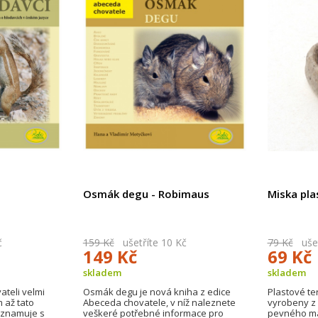
Osmák degu - Robimaus
Miska pla
č
159 Kč
ušetříte 10 Kč
79 Kč
ušet
149 Kč
69 Kč
skladem
skladem
ateli velmi
Osmák degu je nová kniha z edice
Plastové ter
 až tato
Abeceda chovatele, v níž naleznete
vyrobeny z
eznamuje s
veškeré potřebné informace pro
pevného mat