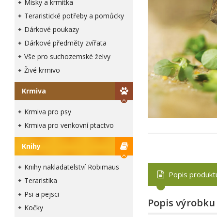
Misky a krmítka
Teraristické potřeby a pomůcky
Dárkové poukazy
Dárkové předměty zvířata
Vše pro suchozemské želvy
Živé krmivo
Krmiva
Krmiva pro psy
Krmiva pro venkovní ptactvo
Knihy
Knihy nakladatelství Robimaus
Popis produkt
Teraristika
Psi a pejsci
Popis výrobku
Kočky