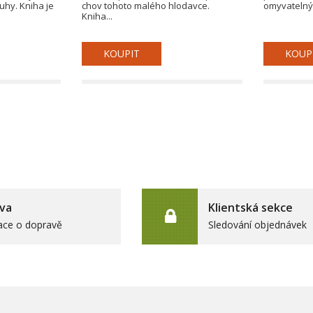
uhy. Kniha je
chov tohoto malého hlodavce.
omyvatelný
Kniha...
KOUPIT
KOUP
va
Klientská sekce
ace o dopravě
Sledování objednávek