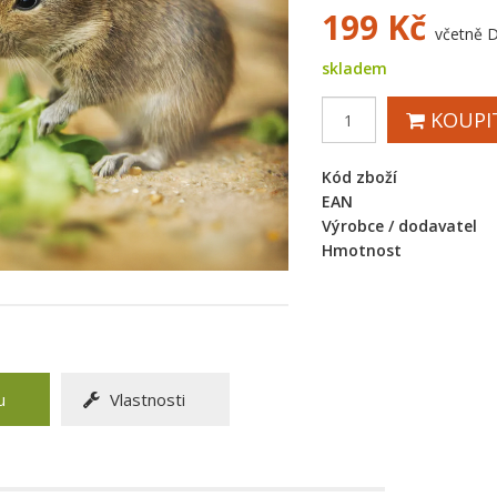
199
Kč
včetně 
skladem
KOUPI
Kód zboží
EAN
Výrobce / dodavatel
Hmotnost
u
Vlastnosti