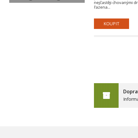
nejčastěji chovanými dr
řazena...
KOUPIT
Dopra
Inform