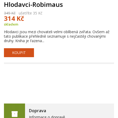
Hlodavci-Robimaus
349 Kč
ušetříte 35 Kč
314 Kč
skladem
Hlodavci jsou mezi chovateli velmi oblíbená zvířata. Ovšem až
tato publikace přehledně seznamuje s nejčastěji chovanými
druhy. Kniha je řazena...
KOUPIT
Doprava
Informace o dopravě