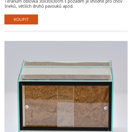
Terárium oblovka 30x30x30cm s pozadím je vhodné pro chov
šneků, větších druhů pavouků apod.
KOUPIT