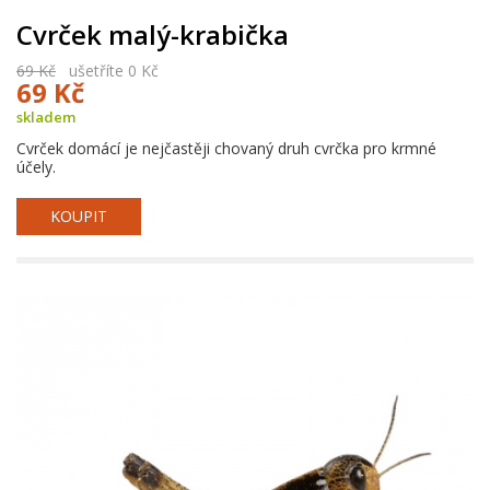
Cvrček malý-krabička
69 Kč
ušetříte 0 Kč
69 Kč
skladem
Cvrček domácí je nejčastěji chovaný druh cvrčka pro krmné
účely.
KOUPIT