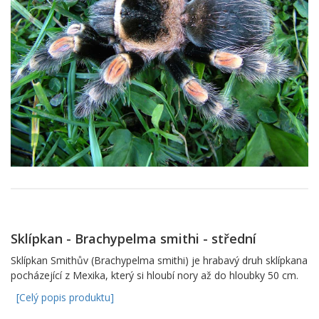
Sklípkan - Brachypelma smithi - střední
Sklípkan Smithův (Brachypelma smithi) je hrabavý druh sklípkana
pocházející z Mexika, který si hloubí nory až do hloubky 50 cm.
[Celý popis produktu]