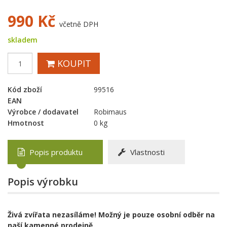
990
Kč
včetně DPH
skladem
KOUPIT
Kód zboží
99516
EAN
Výrobce / dodavatel
Robimaus
Hmotnost
0 kg
Popis produktu
Vlastnosti
Popis výrobku
Živá zvířata nezasíláme! Možný je pouze osobní odběr na
naší kamenné prodejně.