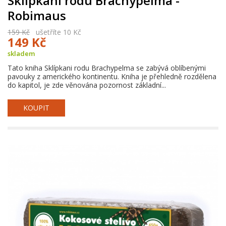
Sklípkani rodu Brachypelma -
Robimaus
159 Kč
ušetříte 10 Kč
149 Kč
skladem
Tato kniha Sklípkani rodu Brachypelma se zabývá oblíbenými
pavouky z amerického kontinentu. Kniha je přehledně rozdělena
do kapitol, je zde věnována pozornost základní...
KOUPIT