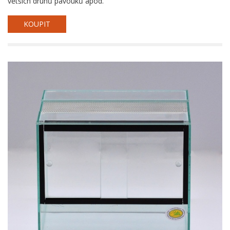
větších druhů pavouků apod.
KOUPIT