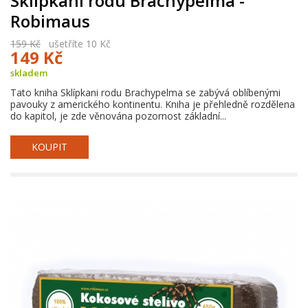
Sklípkani rodu Brachypelma -
Robimaus
159 Kč
ušetříte 10 Kč
149 Kč
skladem
Tato kniha Sklípkani rodu Brachypelma se zabývá oblíbenými
pavouky z amerického kontinentu. Kniha je přehledně rozdělena
do kapitol, je zde věnována pozornost základní...
KOUPIT