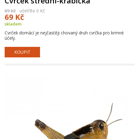
Cvrček střední-krabička
69 Kč
ušetříte 0 Kč
69 Kč
skladem
Cvrček domácí je nejčastěji chovaný druh cvrčka pro krmné
účely.
KOUPIT