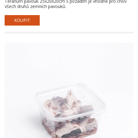
Terárium pavouk 25x20x20cm s pozadím je vhodné pro chov
všech druhů zemních pavouků.
KOUPIT