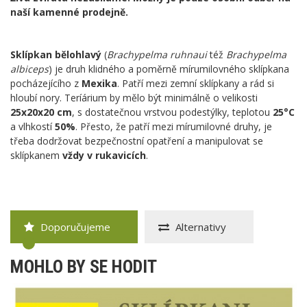
naší kamenné prodejně.
Sklípkan bělohlavý
(
Brachypelma ruhnaui
též
Brachypelma
albiceps
) je druh klidného a poměrně mírumilovného sklípkana
pocházejícího z
Mexika
. Patří mezi zemní sklípkany a rád si
hloubí nory. Teríárium by mělo být minimálně o velikosti
25x20x20 cm
, s dostatečnou vrstvou podestýlky, teplotou
25°C
a vlhkostí
50%
. Přesto, že patří mezi mírumilovné druhy, je
třeba dodržovat bezpečnostní opatření a manipulovat se
sklípkanem
vždy v rukavicích
.
Doporučujeme
Alternativy
MOHLO BY SE HODIT