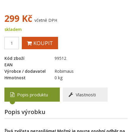
299
Kč
včetně DPH
skladem
KOUPIT
Kód zboží
99512
EAN
Výrobce / dodavatel
Robimaus
Hmotnost
0 kg
Popis produktu
Vlastnosti
Popis výrobku
Živá zvířata nezasíláme! Možný je pouze osobní odběr na