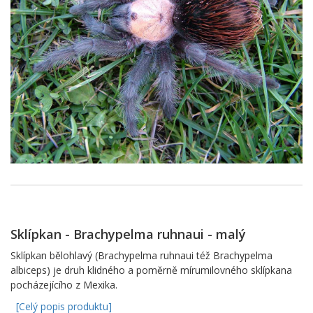
Sklípkan - Brachypelma ruhnaui - malý
Sklípkan bělohlavý (Brachypelma ruhnaui též Brachypelma
albiceps) je druh klidného a poměrně mírumilovného sklípkana
pocházejícího z Mexika.
[Celý popis produktu]