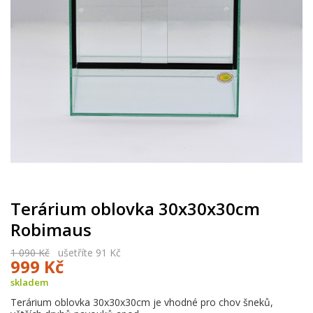
Terárium oblovka 30x30x30cm
Robimaus
1 090 Kč
ušetříte 91 Kč
999 Kč
skladem
Terárium oblovka 30x30x30cm je vhodné pro chov šneků,