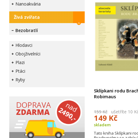
Nanoakvária
Živá zvířata
Bezobratlí
Hlodavci
Obojživelníci
Plazi
Ptáci
Ryby
Sklípkani rodu Brac
Robimaus
159 Kč
ušetříte 10 K
149 Kč
skladem
Tato kniha Sklípkani ro
Brachypelma se zabývá