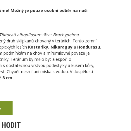
láme! Možný je pouze osobní odběr na naší
Tliltocatl albopilosum
dříve
Brachypelma
bený druh sklípkanů chovaný v teráriích. Tento zemní
opických lesích
Kostariky
,
Nikaraguy
a
Hondurasu
.
m podmínkám na chov a mírumilovné povaze je
níky. Terárium by mělo být alespoň o
m
s dostatečnou vrstvou podestýlky a kusem kůry,
ryt. Chybět nesmí ani miska s vodou. V dospělosti
ně
8 cm
.
e
 HODIT