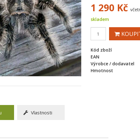
1 290
Kč
včet
skladem
KOUPI
Kód zboží
EAN
Výrobce / dodavatel
Hmotnost
u
Vlastnosti