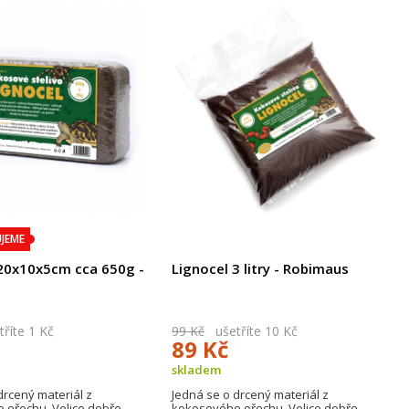
JEME
20x10x5cm cca 650g -
Lignocel 3 litry - Robimaus
s
říte 1 Kč
99 Kč
ušetříte 10 Kč
89 Kč
skladem
drcený materiál z
Jedná se o drcený materiál z
 ořechu. Velice dobře
kokosového ořechu. Velice dobře