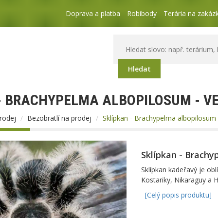
Doprava a platba
Robibody
Terária na zakáz
Hledat
- BRACHYPELMA ALBOPILOSUM - V
prodej
Bezobratlí na prodej
Sklípkan - Brachypelma albopilosum 
Sklípkan - Brachy
Sklípkan kadeřavý je obl
Kostariky, Nikaraguy a 
[Celý popis produktu]