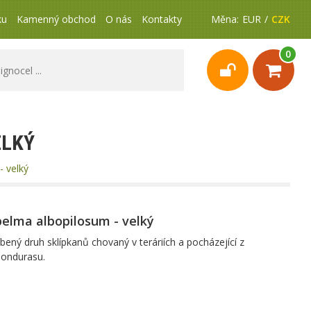
ku
Kamenný obchod
O nás
Kontakty
Měna:
EUR
CZK
0
ELKÝ
- velký
pelma albopilosum - velký
íbený druh sklípkanů chovaný v teráriích a pocházející z
Hondurasu.