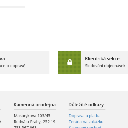
va
Klientská sekce
ace o dopravě
Sledování objednávek
Kamenná prodejna
Důležité odkazy
Masarykova 103/45
Doprava a platba
9
Rudná u Prahy, 252 19
Terária na zakázku
733 567 663
Kamenný obchod