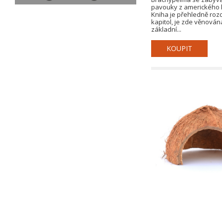
pavouky z amerického 
Kniha je přehledně roz
kapitol, je zde věnová
základní...
KOUPIT