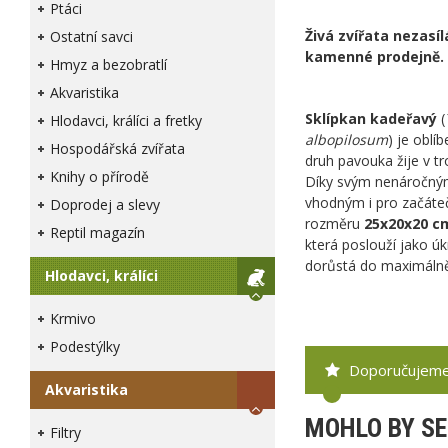
Ptáci
Živá zvířata nezasí
Ostatní savci
kamenné prodejně.
Hmyz a bezobratlí
Akvaristika
Sklípkan kadeřavý
(
Hlodavci, králíci a fretky
albopilosum
) je oblí
Hospodářská zvířata
druh pavouka žije v tr
Knihy o přírodě
Díky svým nenáročný
vhodným i pro začáteč
Doprodej a slevy
rozměru
25x20x20 c
Reptil magazín
která poslouží jako úk
dorůstá do maximál
Hlodavci, králíci
Krmivo
Podestýlky
Doporučujem
Akvaristika
MOHLO BY SE
Filtry