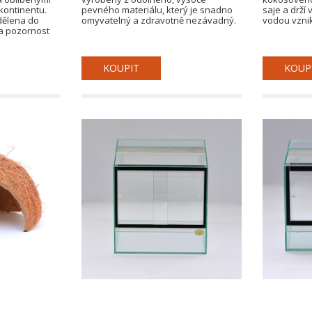
kontinentu.
pevného materiálu, který je snadno
saje a drží v
dělena do
omyvatelný a zdravotně nezávadný.
vodou vznik
na pozornost
KOUPIT
KOUP