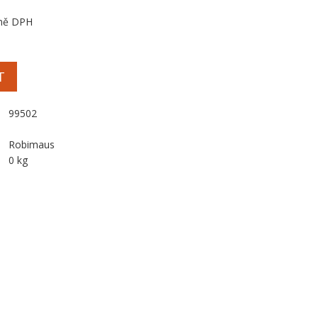
ně DPH
T
99502
Robimaus
0 kg