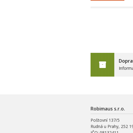
Dopra
Inform
Robimaus s.r.o.
Poštovní 137/5
Rudná u Prahy, 252 1
IČO: 08132411