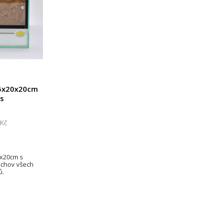
25x20x20cm
s
 Kč
x20cm s
 chov všech
ů.