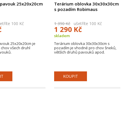
 pavouk 25x20x20cm
Terárium oblovka 30x30x30cm
s
s pozadím Robimaus
tříte 100 Kč
1 390 Kč
ušetříte 100 Kč
č
1 290 Kč
skladem
avouk 25x20x20cm je
Terárium oblovka 30x30x30cm s
 chov všech druhl
pozadím je vhodné pro chov šneků,
vouků.
větších druhů pavouků apod.
IT
KOUPIT