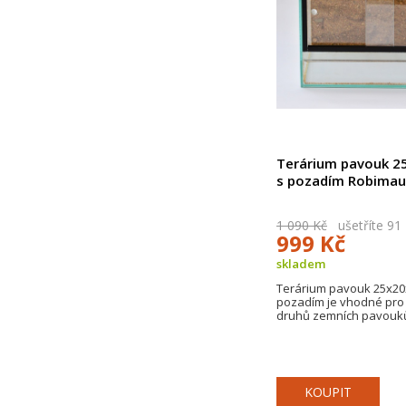
Terárium pavouk 
s pozadím Robimau
1 090 Kč
ušetříte 91
999 Kč
skladem
Terárium pavouk 25x20
pozadím je vhodné pro
druhů zemních pavouk
KOUPIT