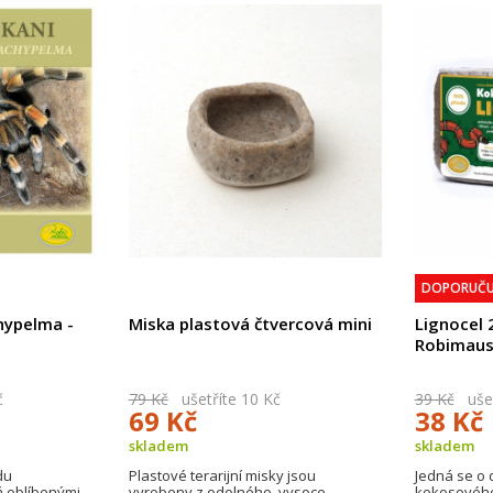
DOPORUČU
hypelma -
Miska plastová čtvercová mini
Lignocel 
Robimau
č
79 Kč
ušetříte 10 Kč
39 Kč
ušet
69 Kč
38 Kč
skladem
skladem
du
Plastové terarijní misky jsou
Jedná se o 
 oblíbenými
vyrobeny z odolného, vysoce
kokosového