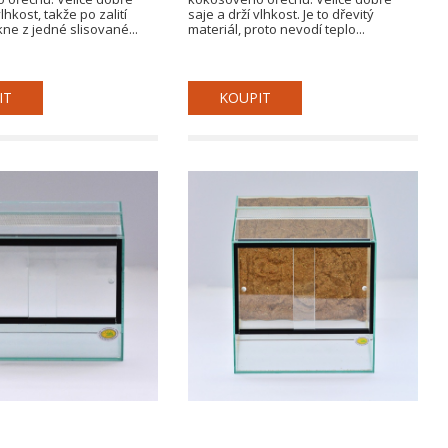
lhkost, takže po zalití
saje a drží vlhkost. Je to dřevitý
ne z jedné slisované...
materiál, proto nevodí teplo...
IT
KOUPIT