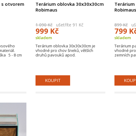
 s otvorem
Terárium oblovka 30x30x30cm
Terárium
Robimaus
Robimau
1 090 Kč
ušetříte 91 Kč
899 Kč
uše
999 Kč
799 K
skladem
skladem
kosového
Terárium oblovka 30x30x30cm je
Terárium p
materiál.
vhodné pro chov šneků, větších
vhodné pro
ýška 5 - 8 cm
druhů pavouků apod.
zemních pa
KOUPIT
KOUP