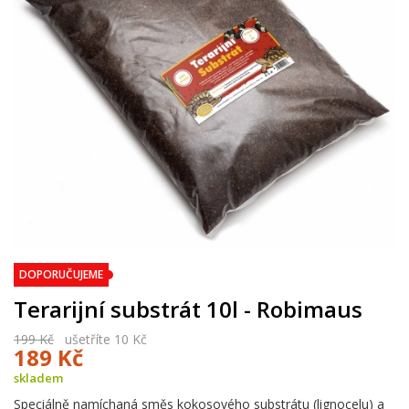
DOPORUČUJEME
Terarijní substrát 10l - Robimaus
199 Kč
ušetříte 10 Kč
189 Kč
skladem
Speciálně namíchaná směs kokosového substrátu (lignocelu) a